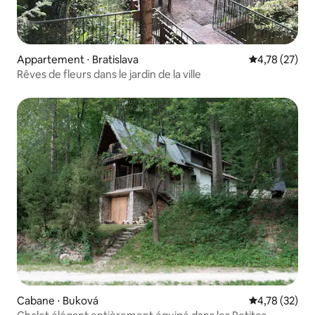
Appartement ⋅ Bratislava
Évaluation mo
4,78 (27)
Rêves de fleurs dans le jardin de la ville
Cabane ⋅ Buková
Évaluation mo
4,78 (32)