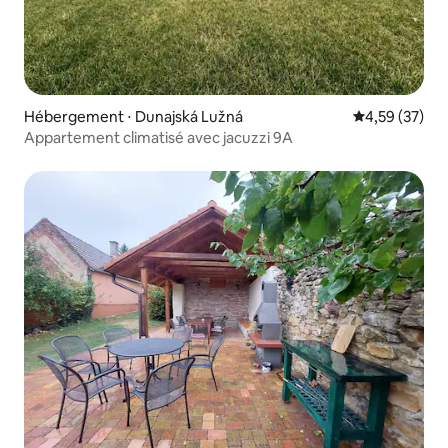
Hébergement ⋅ Dunajská Lužná
Évaluation mo
4,59 (37)
Appartement climatisé avec jacuzzi 9A