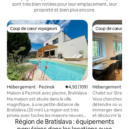
sont très bien notées pour leur emplacement, leur
propreté et bien plus encore.
Coup de cœur voyageurs
Coup de cœur vo
Coup de cœur voyageurs
Coup de cœur vo
Hébergement ⋅ Pezinok
Évaluation moyenne sur la base 
4,92 (109)
Hébergement ⋅ L
Maison à Pezinok avec piscine, Bratislava
Chalet sur Strawb
Ma maison est située dans la ville
Vous cherchez un 
magnifique, à une petite distance de
détendre où vous
Bratislava.(20 min) La région est très
immerger dans la s
privée avec toutes les maisons neuves
et découvrir la be
Région de Bratislava : équipements
autour, très proche des vignobles et des
respirant? Notre c
bois à proximité. Il est adapté pour
Carpates est parfait 