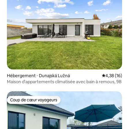
Hébergement ⋅ Dunajská Lužná
Évaluation mo
4,38 (16)
Maison d'appartements climatisée avec bain à remous, 9B
Coup de cœur voyageurs
Coup de cœur voyageurs