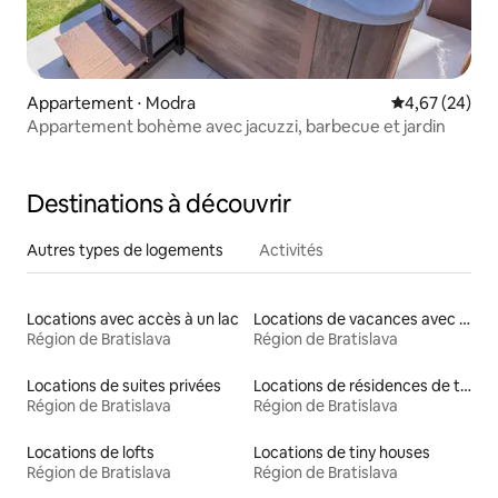
Appartement ⋅ Modra
Évaluation mo
4,67 (24)
Appartement bohème avec jacuzzi, barbecue et jardin
Destinations à découvrir
Autres types de logements
Activités
Locations avec accès à un lac
Locations de vacances avec piscine
Région de Bratislava
Région de Bratislava
Locations de suites privées
Locations de résidences de tourisme
Région de Bratislava
Région de Bratislava
Locations de lofts
Locations de tiny houses
Région de Bratislava
Région de Bratislava