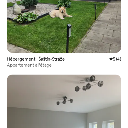
Hébergement ⋅ Šaštín-Stráže
Évaluatio
5 (4)
Appartement à l'étage