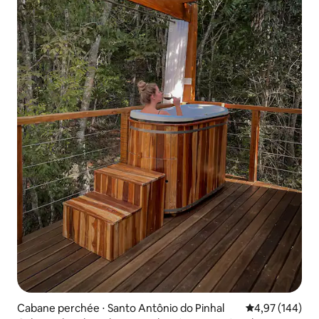
Cabane perchée ⋅ Santo Antônio do Pinhal
Évaluation moy
4,97 (144)