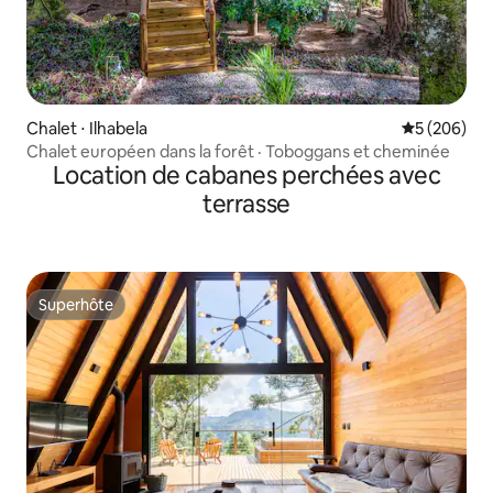
Chalet ⋅ Ilhabela
Évaluation 
5 (206)
Chalet européen dans la forêt · Toboggans et cheminée
Location de cabanes perchées avec
terrasse
Superhôte
Superhôte