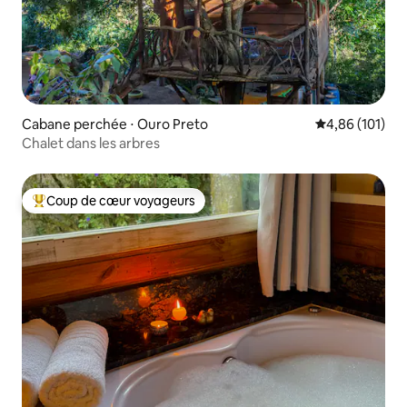
Cabane perchée ⋅ Ouro Preto
Évaluation moy
4,86 (101)
Chalet dans les arbres
Coup de cœur voyageurs
Coups de cœur voyageurs les plus appréciés