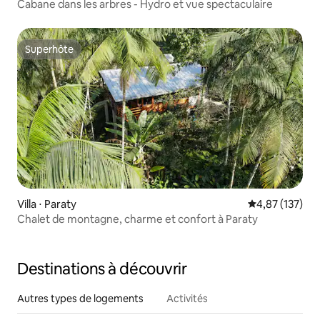
Cabane dans les arbres - Hydro et vue spectaculaire
Superhôte
Superhôte
Villa ⋅ Paraty
Évaluation moy
4,87 (137)
Chalet de montagne, charme et confort à Paraty
Destinations à découvrir
Autres types de logements
Activités