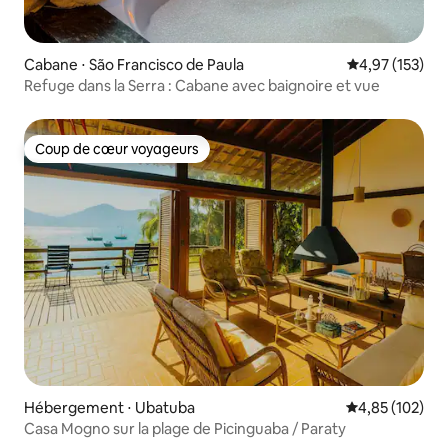
Cabane ⋅ São Francisco de Paula
Évaluation moy
4,97 (153)
Refuge dans la Serra : Cabane avec baignoire et vue
Coup de cœur voyageurs
Coup de cœur voyageurs
Hébergement ⋅ Ubatuba
Évaluation moy
4,85 (102)
Casa Mogno sur la plage de Picinguaba / Paraty