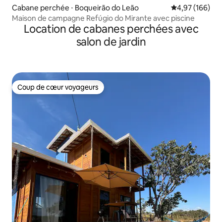
Cabane perchée ⋅ Boqueirão do Leão
Évaluation moy
4,97 (166)
Maison de campagne Refúgio do Mirante avec piscine
Location de cabanes perchées avec
salon de jardin
Coup de cœur voyageurs
Coup de cœur voyageurs