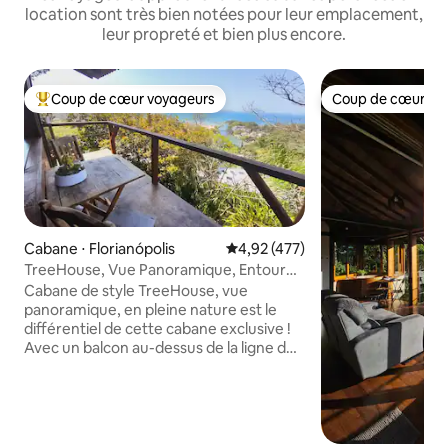
location sont très bien notées pour leur emplacement,
leur propreté et bien plus encore.
Coup de cœur voyageurs
Coup de cœur vo
Coups de cœur voyageurs les plus appréciés
Coup de cœur vo
Cabane ⋅ Florianópolis
Évaluation moyenne sur la base 
4,92 (477)
TreeHouse, Vue Panoramique, Entouré
par la Nature !
Cabane de style TreeHouse, vue
panoramique, en pleine nature est le
différentiel de cette cabane exclusive !
Avec un balcon au-dessus de la ligne des
arbres, vous aurez une vue paradisiaque
sur l'océan, la forêt indigène, le canal
cristallin et un village de pêcheurs
convivial. Il n'y a pas d'accès aux voitures
sur la colline, ce qui en fait un endroit