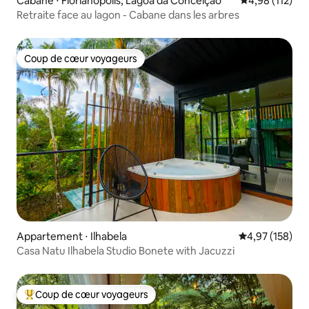
Cabane ⋅ Florianópolis, Lagoa da Conceição
Évaluation moy
4,98 (112)
Retraite face au lagon - Cabane dans les arbres
Coup de cœur voyageurs
Coup de cœur voyageurs
Appartement ⋅ Ilhabela
Évaluation moy
4,97 (158)
Casa Natu Ilhabela Studio Bonete with Jacuzzi
Coup de cœur voyageurs
Coups de cœur voyageurs les plus appréciés