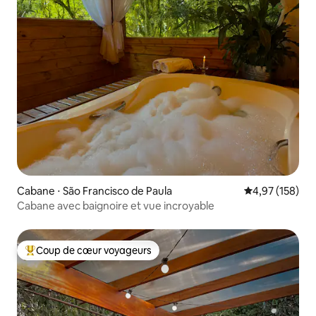
Cabane ⋅ São Francisco de Paula
Évaluation moy
4,97 (158)
Cabane avec baignoire et vue incroyable
Coup de cœur voyageurs
Coups de cœur voyageurs les plus appréciés