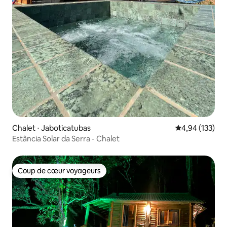
Chalet ⋅ Jaboticatubas
Évaluation moy
4,94 (133)
Estância Solar da Serra - Chalet
Coup de cœur voyageurs
Coup de cœur voyageurs