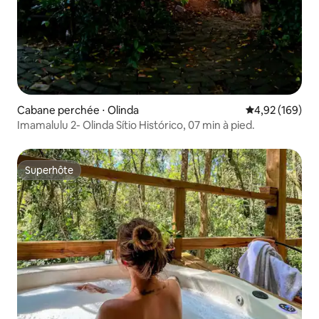
Cabane perchée ⋅ Olinda
Évaluation moy
4,92 (169)
Imamalulu 2- Olinda Sítio Histórico, 07 min à pied.
Superhôte
Superhôte