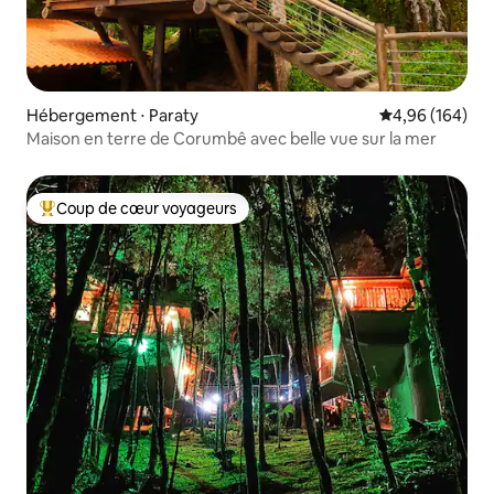
Hébergement ⋅ Paraty
Évaluation moy
4,96 (164)
Maison en terre de Corumbê avec belle vue sur la mer
Coup de cœur voyageurs
Coups de cœur voyageurs les plus appréciés