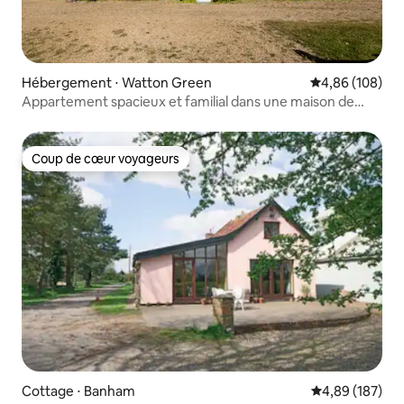
Hébergement ⋅ Watton Green
Évaluation moy
4,86 (108)
Appartement spacieux et familial dans une maison de
campagne
Coup de cœur voyageurs
Coup de cœur voyageurs
Cottage ⋅ Banham
Évaluation moy
4,89 (187)