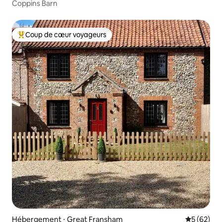
Coppins Barn
Coup de cœur voyageurs
Coups de cœur voyageurs les plus appréciés
Hébergement ⋅ Great Fransham
Évaluation
5 (62)