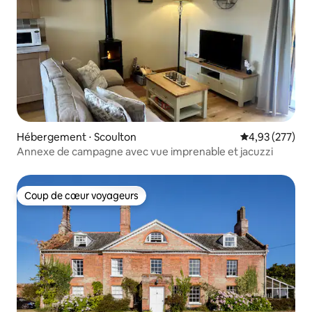
Hébergement ⋅ Scoulton
Évaluation moy
4,93 (277)
Annexe de campagne avec vue imprenable et jacuzzi
Coup de cœur voyageurs
Coup de cœur voyageurs