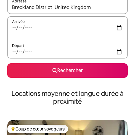
Adresse
Lorsque les résultats s'affichent, utilisez les flèches vers le hau
Arrivée
Départ
Rechercher
Locations moyenne et longue durée à
proximité
Coup de cœur voyageurs
Coups de cœur voyageurs les plus appréciés