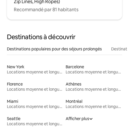
Zip Lines, High Ropes)
Recommandé par 81 habitants
Destinations à découvrir
Destinations populaires pour des séjours prolongés
Destinati
New York
Barcelone
Locations moyenne et longue durée
Locations moyenne et longue durée
Florence
Athènes
Locations moyenne et longue durée
Locations moyenne et longue durée
Miami
Montréal
Locations moyenne et longue durée
Locations moyenne et longue durée
Seattle
Afficher plus
Locations moyenne et longue durée