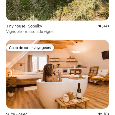
Tiny house ⋅ Sobůlky
Évaluatio
5 (4)
Vignoble - maison de vigne
Coup de cœur voyageurs
Coup de cœur voyageurs
Suite ⋅ Zaječí
Évaluatio
5 (6)