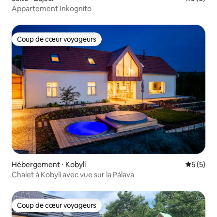
Appartement Inkognito
Coup de cœur voyageurs
Coup de cœur voyageurs
Hébergement ⋅ Kobylí
Évaluatio
5 (5)
Chalet à Kobylí avec vue sur la Pálava
Coup de cœur voyageurs
Coup de cœur voyageurs