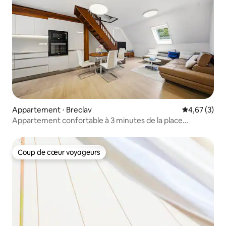
Appartement ⋅ Breclav
Évaluation m
4,67 (3)
Appartement confortable à 3 minutes de la place
principale de Mikulov
Coup de cœur voyageurs
Coup de cœur voyageurs