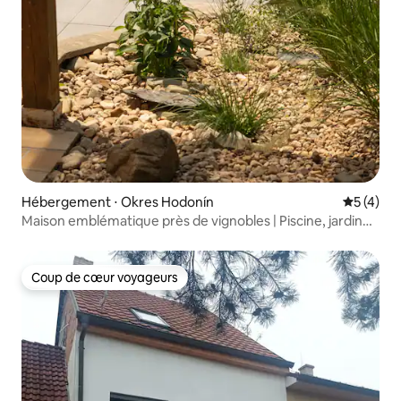
Hébergement ⋅ Okres Hodonín
Évaluatio
5 (4)
Maison emblématique près de vignobles | Piscine, jardin
d'hiver
Coup de cœur voyageurs
Coup de cœur voyageurs