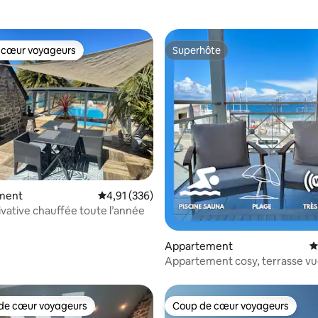
 cœur voyageurs
Superhôte
 cœur voyageurs
Superhôte
 la base de 153 commentaires : 4,86 sur 5
ment
Évaluation moyenne sur la base de 336 comme
4,91 (336)
ivative chauffée toute l’année
Appartement
É
Appartement cosy, terrasse v
de cœur voyageurs
Coup de cœur voyageurs
 cœur voyageurs les plus appréciés
Coup de cœur voyageurs