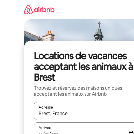
Aller
directement
au
contenu
Locations de vacances
acceptant les animaux à
Brest
Trouvez et réservez des maisons uniques
acceptant les animaux sur Airbnb
Adresse
Lorsque les résultats s'affichent, utilisez les flèc
Arrivée