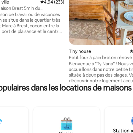
ville
Évaluation moyenne sur la base de 233 commen
4,94 (233)
ison Brest 5min du
in de la mer
son de travail ou de vacances
 très
 à Brest, cocon entre la
 port de plaisance et le centre-
vous y accueillerai avec grand
 de vie (canapé
Tiny house
É
le), 4 belles chambres: 3 avec
Petit four à pain breton rénové
les et une 4eme chambre
Bienvenue à "Ty Nana" ! Nous v
e 3 lits simples, cuisine
accueillons dans notre petite t
et équipée, sdb, jardin. Venez
située à deux pas des plages. 
 plaisirs iodés dans cette
découvrir notre logement accue
aleureuse!
pulaires dans les locations de maison
le confort moderne et l'authent
rencontrent pour créer une ex
d'hébergement exceptionnelle.
bâtiment, autrefois four à pain 
ferme, a été rénové dans le sty
rustique de l'époque et vous p
profiter d’un séjour ressourçan
cadre idéal, à proximité de notre littoral
Stationn
et des plages environnantes.