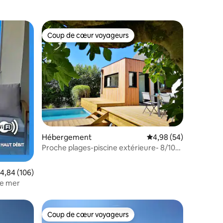
Coup de cœur voyageurs
Coup de cœur voyageurs
ntaires : 4,91 sur 5
Hébergement
Évaluation moyenne su
4,98 (54)
Proche plages-piscine extérieure- 8/10
pers
valuation moyenne sur la base de 106 commentaires : 4,84 sur 5
4,84 (106)
ue mer
Coup de cœur voyageurs
Coup de cœur voyageurs