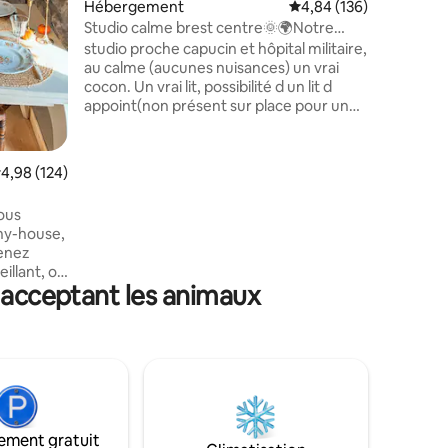
taires : 4,94 sur 5
Hébergement
Évaluation moyenne sur
4,84 (136)
supermar
transpor
Studio calme brest centre🌞🌍Notre
facile et
bout du monde
studio proche capucin et hôpital militaire,
rue à pr
au calme (aucunes nuisances) un vrai
cocon. Un vrai lit, possibilité d un lit d
appoint(non présent sur place pour un
enfant ou un ado). Cuisine tout équipée
(plaque induction, micro-onde, cafetière,
nespresso, bouilloire, appareil à raclette.)
valuation moyenne sur la base de 124 commentaires : 4,98 sur 5
4,98 (124)
très fonctionnel. entrée indépendante
Armoire et penderie. salle de douche
ous
Wifii gratuit Chromecast à disposition sur
iny-house,
la télé. Local vélo Proximité immediate
Venez
gare, commerces et centre-ville
illant, où
s acceptant les animaux
icité se
périence
 Ce petit
de la
le
ermet de
t dans un
ement gratuit