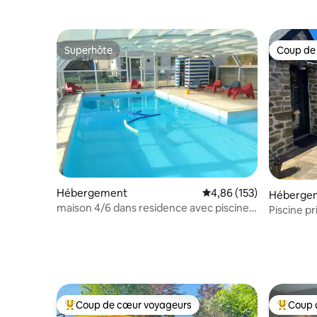
Superhôte
Coup de
Superhôte
Coup de
Hébergement
Évaluation moyenne sur
4,86 (153)
Héberge
maison 4/6 dans residence avec piscine.
Piscine pr
80 m plage
Coup de cœur voyageurs
Coup 
Coups de cœur voyageurs les plus appréciés
Coups de