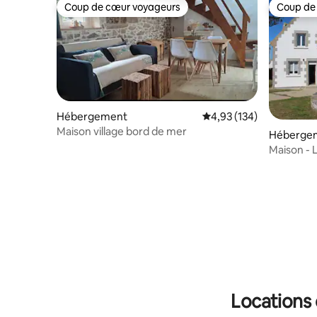
Coup de cœur voyageurs
Coup de
Coup de cœur voyageurs
Coup de
Hébergement
Évaluation moyenne sur
4,93 (134)
Maison village bord de mer
Héberge
Maison - 
3mn à pie
Locations 