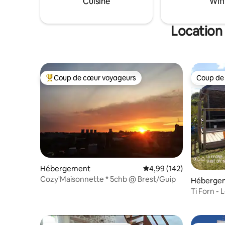
Cuisine
Wifi
Location
Coup de cœur voyageurs
Coup de
Coups de cœur voyageurs les plus appréciés
Coup de
Hébergement
Évaluation moyenne sur 
4,99 (142)
Cozy'Maisonnette * 5chb @ Brest/Guip
Héberge
Ti Forn -