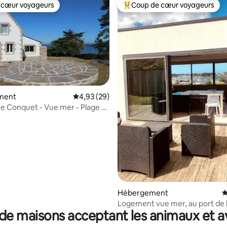
 cœur voyageurs
Coup de cœur voyageurs
 cœur voyageurs
Coups de cœur voyageurs les p
 la base de 134 commentaires : 4,93 sur 5
ment
Évaluation moyenne sur la base de 29 commen
4,93 (29)
Le Conquet - Vue mer - Plage à
d
Hébergement
É
Logement vue mer, au port de 
de maisons acceptant les animaux et a
Wrac'h