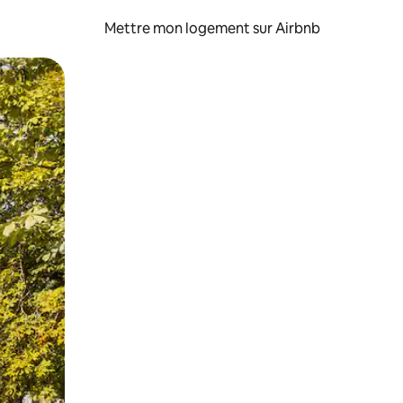
Mettre mon logement sur Airbnb
sant glisser.