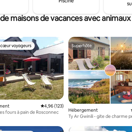
Piscine
su
 de maisons de vacances avec animaux
 cœur voyageurs
Superhôte
 cœur voyageurs
Superhôte
la base de 142 commentaires : 4,99 sur 5
ment
Évaluation moyenne sur la base de 123 comme
4,96 (123)
Hébergement
 Les fours à pain de Rosconnec
Ty Ar Gwinili - gite de charme 
côte sauvage