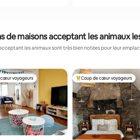
ons de maisons acceptant les animaux l
acceptant les animaux sont très bien notées pour leur emplace
 cœur voyageurs
Coup de cœur voyageurs
 cœur voyageurs
Coups de cœur voyageurs les p
la base de 299 commentaires : 4,96 sur 5