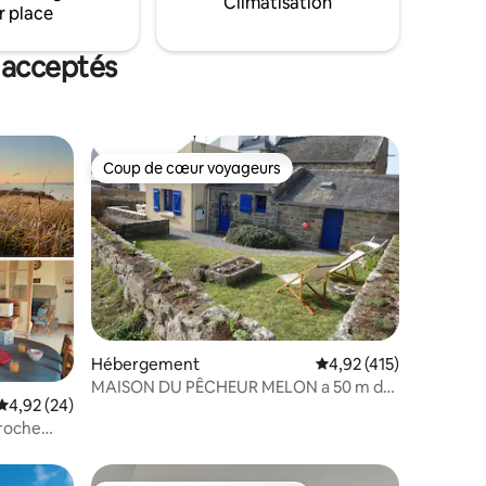
Climatisation
r place
 acceptés
Coup de cœur voyageurs
Coup de cœur voyageurs
Hébergement
Évaluation moyenne sur
4,92 (415)
MAISON DU PÊCHEUR MELON a 50 m de
ntaires : 4,96 sur 5
Évaluation moyenne sur la base de 24 commentaires : 4,92 sur 5
4,92 (24)
la plage
proche