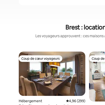
Brest : locati
Les voyageurs approuvent : ces maisons 
Coup de cœur voyageurs
Coup de
Coup de cœur voyageurs
Coup de
Hébergement
Évaluation moyenne sur 
4,96 (299)