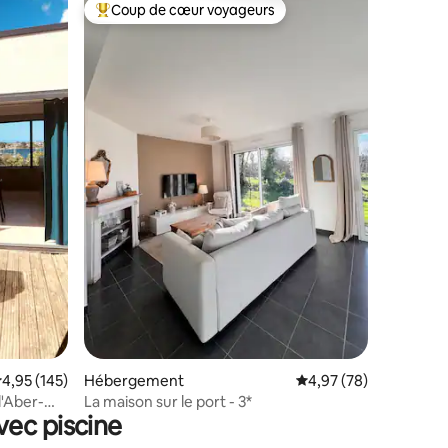
Coup de cœur voyageurs
lus appréciés
Coups de cœur voyageurs les plus appréciés
taires : 4,93 sur 5
valuation moyenne sur la base de 145 commentaires : 4,95 sur 5
4,95 (145)
Hébergement
Évaluation moyenne su
4,97 (78)
l'Aber-
La maison sur le port - 3*
vec piscine