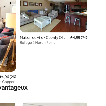
mmentaires : 5 sur 5
Maison de ville ⋅ County Of W
Évaluation moyenne su
4,99 (74)
etaskiwin No. 10
Refuge à Heron Point
Évaluation moyenne sur la base de 26 commentaires : 4,96 sur 5
4,96 (26)
ac Copper
avantageux