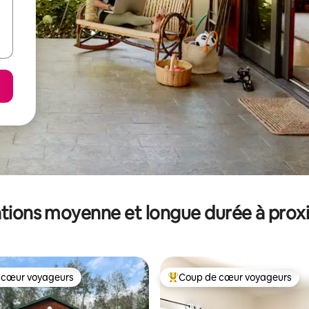
tions moyenne et longue durée à prox
 cœur voyageurs
Coup de cœur voyageurs
 cœur voyageurs
Coups de cœur voyageurs les p