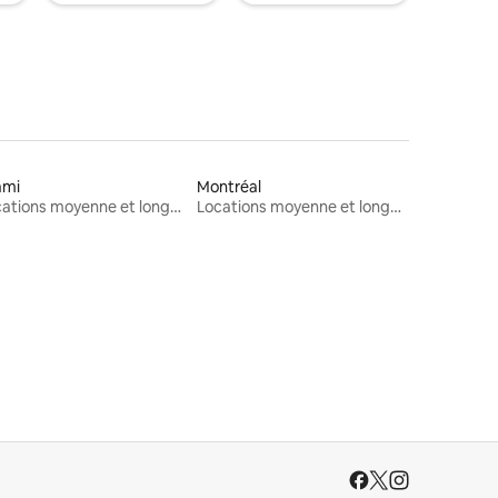
ami
Montréal
Locations moyenne et longue durée
Locations moyenne et longue durée