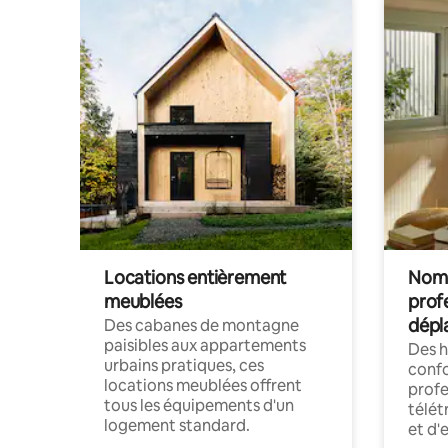
Locations entièrement
Noma
meublées
prof
dépl
Des cabanes de montagne
paisibles aux appartements
Des 
urbains pratiques, ces
confo
locations meublées offrent
profe
tous les équipements d'un
télét
logement standard.
et d'