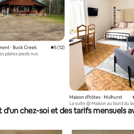
 la base de 78 commentaires : 4,99 sur 5
ent ⋅ Buck Creek
Évaluation moyenne sur la base de 12 co
5 (12)
s plates pieds nus
Maison d'hôtes ⋅ Mulhurst
La suite @ Maison au bord du l
t d'un chez-soi et des tarifs mensuels 