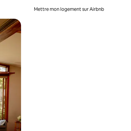
Mettre mon logement sur Airbnb
sant glisser.