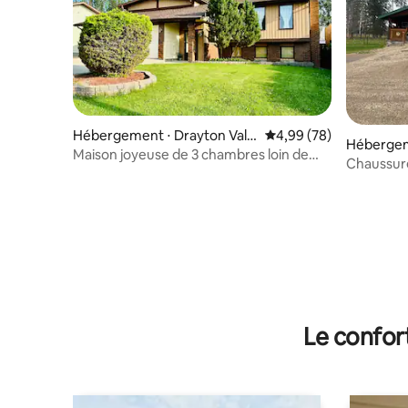
Hébergement ⋅ Drayton Valle
Évaluation moyenne sur
4,99 (78)
Hébergem
y
Maison joyeuse de 3 chambres loin de
Chaussure
chez vous
Le confor