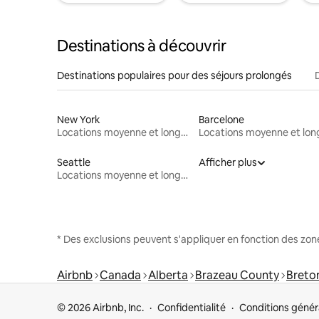
Destinations à découvrir
Destinations populaires pour des séjours prolongés
New York
Barcelone
Locations moyenne et longue durée
Seattle
Afficher plus
Locations moyenne et longue durée
* Des exclusions peuvent s'appliquer en fonction des zo
Airbnb
Canada
Alberta
Brazeau County
Breto
© 2026 Airbnb, Inc.
Confidentialité
Conditions génér