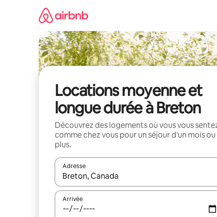
Aller
directement
au
contenu
Locations moyenne et
longue durée à Breton
Découvrez des logements où vous vous sente
comme chez vous pour un séjour d'un mois ou
plus.
Adresse
Lorsque les résultats s'affichent, utilisez les flèc
Arrivée