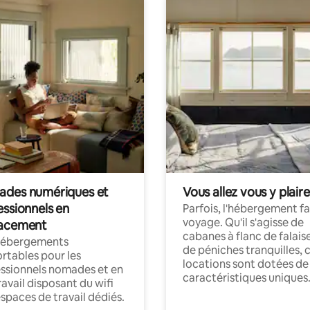
des numériques et
Vous allez vous y plaire
essionnels en
Parfois, l'hébergement fai
voyage. Qu'il s'agisse de
acement
cabanes à flanc de falais
hébergements
de péniches tranquilles, 
rtables pour les
locations sont dotées de
ssionnels nomades et en
caractéristiques uniques
ravail disposant du wifi
espaces de travail dédiés.