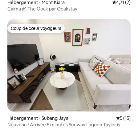
Hébergement ⋅ Mont Kiara
Évaluation 
4,71 (7)
Calma @ The Ooak par Ooakstay
Coup de cœur voyageurs
Coup de cœur voyageurs
Hébergement ⋅ Subang Jaya
Évaluation
5 (15)
Nouveau ! Arrivée 5 minutes Sunway Lagoon Taylor 6-
9 personnes