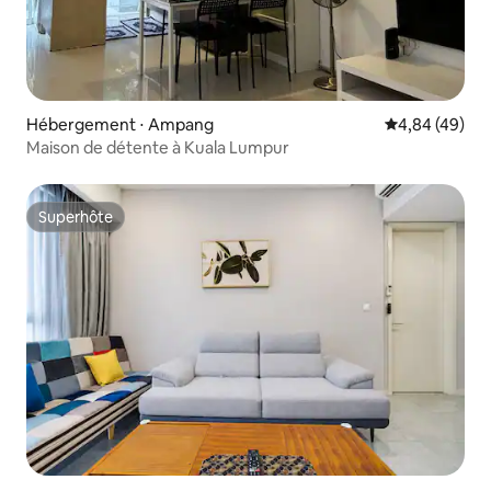
Hébergement ⋅ Ampang
Évaluation mo
4,84 (49)
Maison de détente à Kuala Lumpur
Superhôte
Superhôte