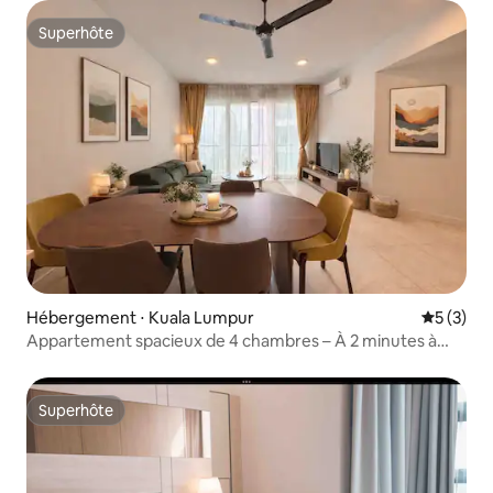
Superhôte
Superhôte
Hébergement ⋅ Kuala Lumpur
Évaluatio
5 (3)
Appartement spacieux de 4 chambres – À 2 minutes à
pied du KLCC
Superhôte
Superhôte