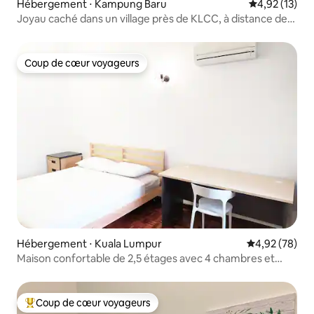
Hébergement ⋅ Kampung Baru
Évaluation mo
4,92 (13)
Joyau caché dans un village près de KLCC, à distance de
marche de MRT/LRT
Coup de cœur voyageurs
Coup de cœur voyageurs
Hébergement ⋅ Kuala Lumpur
Évaluation mo
4,92 (78)
Maison confortable de 2,5 étages avec 4 chambres et
3 salles de bain pour 7 à 12 personnes près de Mid Valley
Coup de cœur voyageurs
Coups de cœur voyageurs les plus appréciés