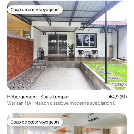
Coup de cœur voyageurs
Coup de cœur voyageurs
Hébergement ⋅ Kuala Lumpur
Évaluation m
4,9 (51)
Warisan 11A | Maison classique moderne avec jardin |
3 chambres, 2 salles de bain
Coup de cœur voyageurs
Coup de cœur voyageurs