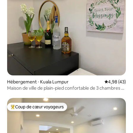
Hébergement ⋅ Kuala Lumpur
Évaluation mo
4,98 (43)
Maison de ville de plain-pied confortable de 3 chambres à
Bangsar
Coup de cœur voyageurs
Coups de cœur voyageurs les plus appréciés