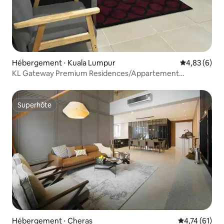
Hébergement ⋅ Kuala Lumpur
Évaluation m
4,83 (6)
KL Gateway Premium Residences/Appartement
confortable près du LRT
Superhôte
Superhôte
Hébergement ⋅ Cheras
Évaluation mo
4,74 (61)