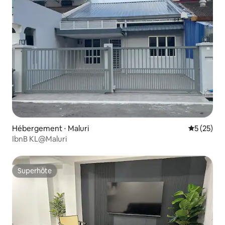
Hébergement ⋅ Maluri
Évaluation
5 (25)
IbnB KL@Maluri
Superhôte
Superhôte