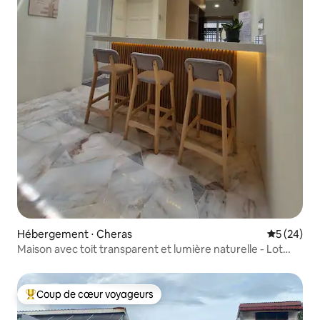
Hébergement ⋅ Cheras
Évaluation
5 (24)
Maison avec toit transparent et lumière naturelle - Lot
calme
Coup de cœur voyageurs
Coups de cœur voyageurs les plus appréciés