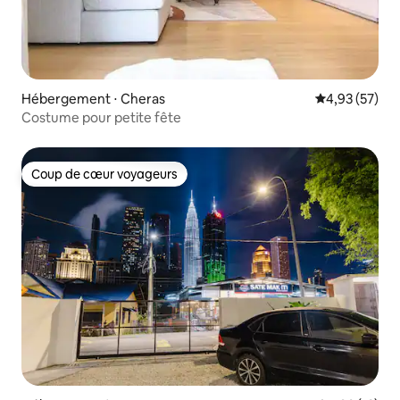
Hébergement ⋅ Cheras
Évaluation mo
4,93 (57)
Costume pour petite fête
Coup de cœur voyageurs
Coup de cœur voyageurs