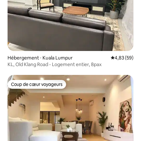
Hébergement ⋅ Kuala Lumpur
Évaluation mo
4,83 (59)
KL, Old Klang Road - Logement entier, 8pax
Coup de cœur voyageurs
Coup de cœur voyageurs