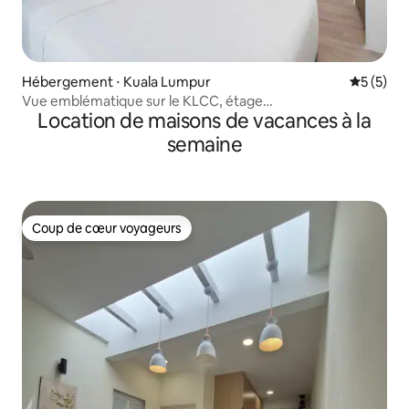
Hébergement ⋅ Kuala Lumpur
Évaluatio
5 (5)
Vue emblématique sur le KLCC, étage
Location de maisons de vacances à la
supérieur | Piscine/salle de sport/parking gratuit
semaine
Coup de cœur voyageurs
Coup de cœur voyageurs