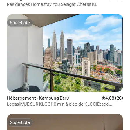
Résidences Homestay You Sejagat Cheras KL
Superhôte
Superhôte
Hébergement ⋅ Kampung Baru
Évaluation mo
4,88 (26)
Legasi|VUE SUR KLCC|10 min à pied de KLCC|Étage
élevé|Moderne
Superhôte
Superhôte