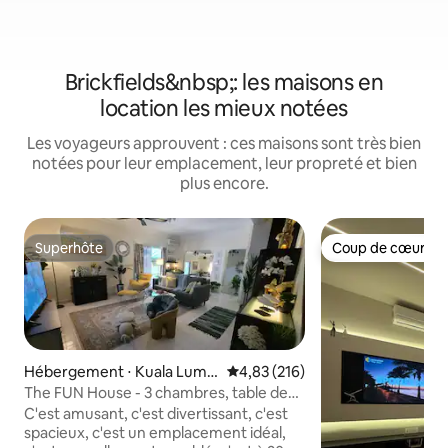
Brickfields&nbsp;: les maisons en
location les mieux notées
Les voyageurs approuvent : ces maisons sont très bien
notées pour leur emplacement, leur propreté et bien
plus encore.
Superhôte
Coup de cœur vo
Superhôte
Coup de cœur vo
Hébergement ⋅ Kuala Lump
Évaluation moyenne sur la base 
4,83 (216)
ur
The FUN House - 3 chambres, table de
billard et BEAUCOUP plus
C'est amusant, c'est divertissant, c'est
spacieux, c'est un emplacement idéal,