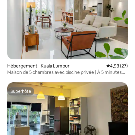
Hébergement ⋅ Kuala Lumpur
Évaluation mo
4,93 (27)
Maison de 5 chambres avec piscine privée | À 5 minutes
de Bangsar Village et de cafés
Superhôte
Superhôte