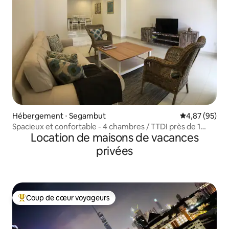
Hébergement ⋅ Segambut
Évaluation mo
4,87 (95)
Spacieux et confortable - 4 chambres / TTDI près de 1
Location de maisons de vacances
Utama
privées
Coup de cœur voyageurs
Coups de cœur voyageurs les plus appréciés