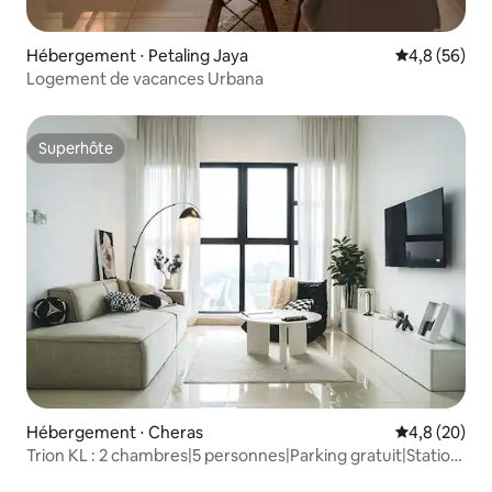
Hébergement ⋅ Petaling Jaya
Évaluation m
4,8 (56)
Logement de vacances Urbana
Superhôte
Superhôte
Hébergement ⋅ Cheras
Évaluation m
4,8 (20)
Trion KL : 2 chambres|5 personnes|Parking gratuit|Station
de recharge pour véhicules électriques|Netflix