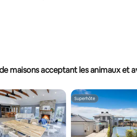
de maisons acceptant les animaux et a
Superhôte
Superhôte
r la base de 18 commentaires : 4,89 sur 5