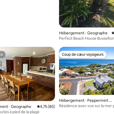
sur la campagne
Hébergement ⋅ Geographe
É
Perfect Beach House Busselton
Excellents commentaires
te
Coup de cœur voyageurs
te
Coup de cœur voyageurs
 sur la base de 19 commentaires : 5 sur 5
Hébergement ⋅ Peppermint G
rove Beach
Résidence avec vue sur la mer
ent ⋅ Geographe
Évaluation moyenne sur la base de 80 comme
4,75 (80)
Beach Retreats®
utes à pied de la plage