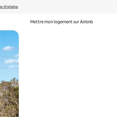
ue d'origine
Mettre mon logement sur Airbnb
sant glisser.