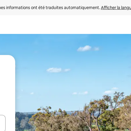
nes informations ont été traduites automatiquement. 
Afficher la lang
hes vers le haut et vers le bas pour les parcourir ou en appuyant et en fai