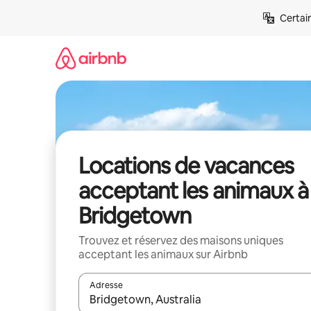
Aller
Certai
directement
au
contenu
Locations de vacances
acceptant les animaux à
Bridgetown
Trouvez et réservez des maisons uniques
acceptant les animaux sur Airbnb
Adresse
Lorsque les résultats s'affichent, utilisez les flèc