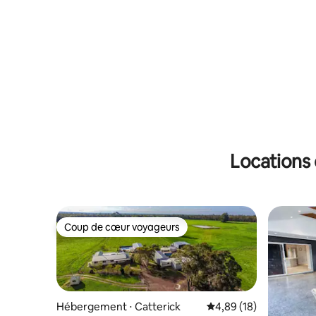
Locations 
Coup de cœur voyageurs
Coup de cœur voyageurs
Hébergement ⋅ Catterick
Évaluation moyenne su
4,89 (18)