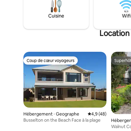
être laiss
Apportez 
compagni
Cuisine
Wifi
que les ch
meubles r
bois disp
Location
panier.
Coup de cœur voyageurs
Superhô
Coup de cœur voyageurs
Superhô
Hébergement ⋅ Geographe
Évaluation moyenne s
4,9 (48)
Busselton on the Beach Face à la plage
Hébergem
Walnut C