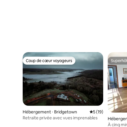
avec vue 
Coup de cœur voyageurs
Superhô
Coup de cœur voyageurs
Superhô
Hébergement ⋅ Bridgetown
Évaluation moyenne
5 (19)
Retraite privée avec vues imprenables
Hébergem
À cinq min