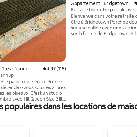
Appartement ⋅ Bridgetown
É
Retraite bien-être paisible avec
ferme et la forêt
Bienvenue dans votre retraite 
être à Bridgetown Perchée d
sur une colline avec une vue i
sur la ferme de Bridgetown et la
au-delà, 1Riverview vous invite à
à respirer profondément et à 
reconnecter avec vous-même,
proches et même votre ami à 
pattes. Cet appartement indé
serein et élégant et sa grande 
hôtes ⋅ Nannup
Évaluation moyenne sur la base de 118 comme
4,97 (118)
mélangent le charme de la ca
Nannup
avec le confort moderne, offra
 est spacieux et serein. Prenez
grand espace extérieur privé
et détendez-vous sous les arbres
entièrement clôturé où les an
z les oiseaux. C'est un studio
compagnie peuvent se promene
bre avec 1 lit Queen Size 2 lits
voyageurs peuvent se détendr
 populaires dans les locations de mais
nstallés sur demande. Convient
toute tranquillité.
es et 2 enfants Cuisine
 four Les animaux sont les
 mais doivent être tenus en
ur protéger nos poules, nos
 la faune. Ils ne doivent pas