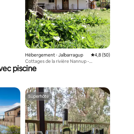
Hébergement ⋅ Jalbarragup
Évaluation moyenne s
4,8 (50)
Cottages de la rivière Nannup -
vec piscine
Homestead
Superhôte
Superhôte