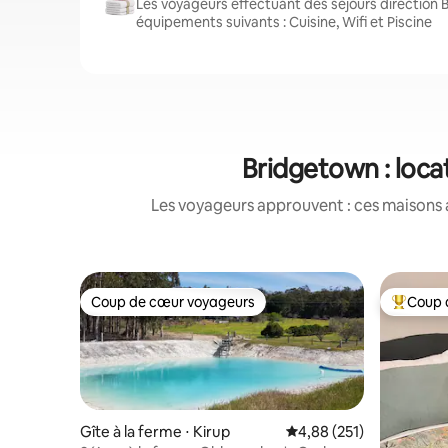
Les voyageurs effectuant des séjours direction 
équipements suivants : Cuisine, Wifi et Piscine
Bridgetown : loca
Les voyageurs approuvent : ces maisons 
Coup de cœur voyageurs
Coup 
Coup de cœur voyageurs
Coups de
Gîte à la ferme ⋅ Kirup
Évaluation moyenne sur
4,88 (251)