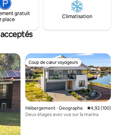
ement gratuit
Climatisation
r place
 acceptés
Coup de cœur voyageurs
lus appréciés
Coup de cœur voyageurs
Hébergement ⋅ Geographe
Évaluation moyenne sur
4,92 (100)
Deux étages avec vue sur la marina
ntaires : 4,6 sur 5