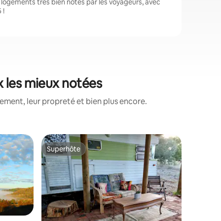
logements très bien notés par les voyageurs, avec
 !
x les mieux notées
ment, leur propreté et bien plus encore.
Cabane ⋅
Superhôte
Coup de
Superhôte
Coup de
Charmant
Cabane p
terrasse 
avec des 
artisanaux à nos
paddock,
le parc n