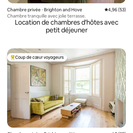
Chambre privée ⋅ Brighton and Hove
Évaluation mo
4,96 (53)
Chambre tranquille avec jolie terrasse.
Location de chambres d'hôtes avec
petit déjeuner
Coup de cœur voyageurs
Coups de cœur voyageurs les plus appréciés