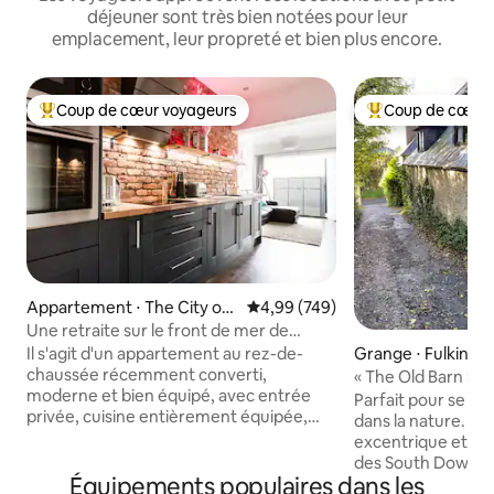
déjeuner sont très bien notées pour leur
emplacement, leur propreté et bien plus encore.
Coup de cœur voyageurs
Coup de cœur 
Coups de cœur voyageurs les plus appréciés
Coups de cœur vo
Appartement ⋅ The City of
Évaluation moyenne sur la base 
4,99 (749)
Brighton and Hove
Une retraite sur le front de mer de
Hove, à proximité de Brighton
Il s'agit d'un appartement au rez-de-
Grange ⋅ Fulking
chaussée récemment converti,
« The Old Barn », 
moderne et bien équipé, avec entrée
Downs, isolé
Parfait pour se dé
privée, cuisine entièrement équipée,
dans la nature. C
salon contemporain, chambre king
excentrique et iso
confortable et grande salle d'eau. Un
des South Downs à
parking privé (pour une voiture) est
Équipements populaires dans les
pied depuis le Sou