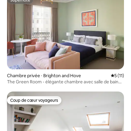
Superhôte
Chambre privée ⋅ Brighton and Hove
Évaluatio
5 (11)
The Green Room - élégante chambre avec salle de bain
en bord de mer, Hove
Coup de cœur voyageurs
Coup de cœur voyageurs