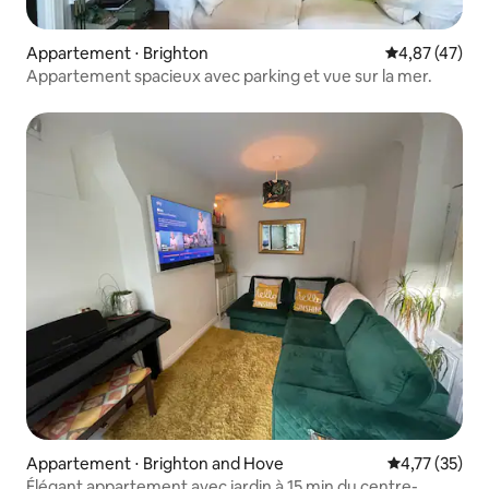
Appartement ⋅ Brighton
Évaluation mo
4,87 (47)
Appartement spacieux avec parking et vue sur la mer.
Appartement ⋅ Brighton and Hove
Évaluation mo
4,77 (35)
Élégant appartement avec jardin à 15 min du centre-