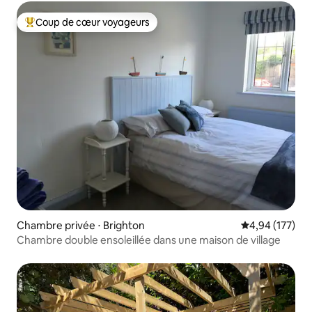
Coup de cœur voyageurs
Coups de cœur voyageurs les plus appréciés
Chambre privée ⋅ Brighton
Évaluation moy
4,94 (177)
Chambre double ensoleillée dans une maison de village