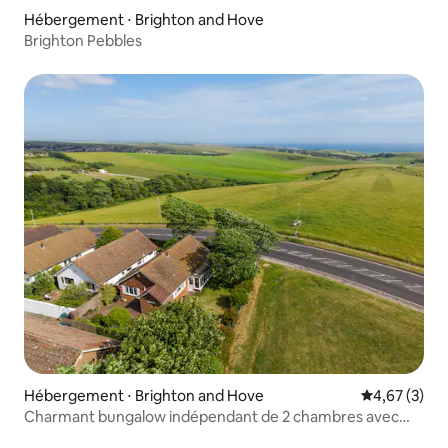
Hébergement ⋅ Brighton and Hove
Brighton Pebbles
Hébergement ⋅ Brighton and Hove
Évaluation m
4,67 (3)
Charmant bungalow indépendant de 2 chambres avec
vue sur la mer