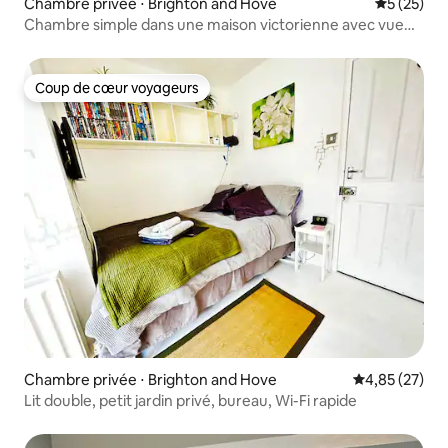
Chambre privée ⋅ Brighton and Hove
Évaluation
5 (25)
Chambre simple dans une maison victorienne avec vue
sur le parc
Coup de cœur voyageurs
Coup de cœur voyageurs
Chambre privée ⋅ Brighton and Hove
Évaluation mo
4,85 (27)
Lit double, petit jardin privé, bureau, Wi-Fi rapide