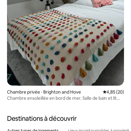
Chambre privée ⋅ Brighton and Hove
Évaluation mo
4,85 (20)
Chambre ensoleillée en bord de mer. Salle de bain et lit
super king.
Destinations à découvrir
Autres types de logements
Lieux incontournables à proximit