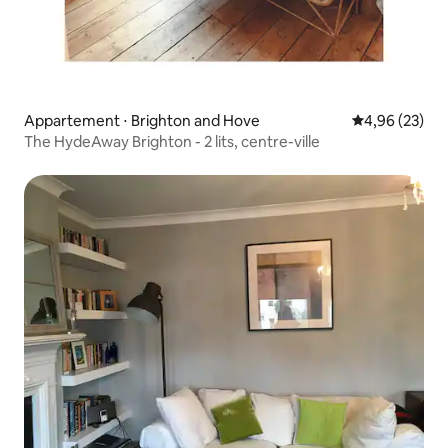
Appartement ⋅ Brighton and Hove
Évaluation mo
4,96 (23)
The HydeAway Brighton - 2 lits, centre-ville