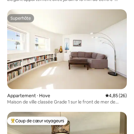
ville/de la gare
Superhôte
Superhôte
Appartement ⋅ Hove
Évaluation mo
4,85 (26)
Maison de ville classée Grade 1 sur le front de mer de
Brighton/Hove
Coup de cœur voyageurs
Coups de cœur voyageurs les plus appréciés