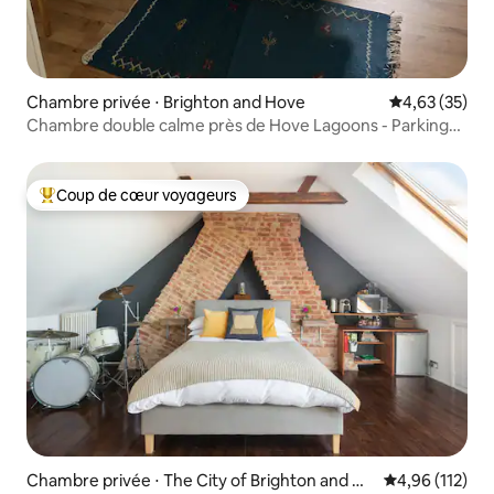
Chambre privée ⋅ Brighton and Hove
Évaluation mo
4,63 (35)
Chambre double calme près de Hove Lagoons - Parking
gratuit
Coup de cœur voyageurs
Coups de cœur voyageurs les plus appréciés
Chambre privée ⋅ The City of Brighton and Ho
Évaluation moy
4,96 (112)