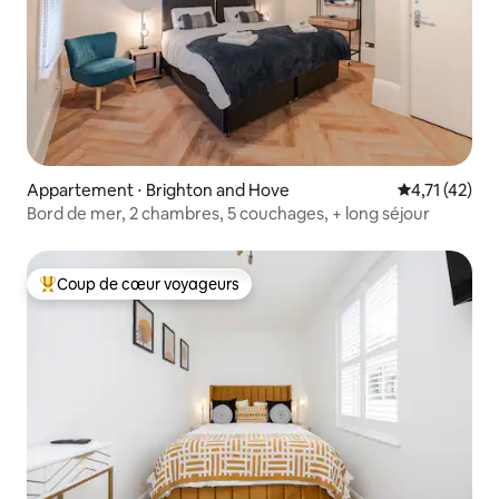
Appartement ⋅ Brighton and Hove
Évaluation mo
4,71 (42)
Bord de mer, 2 chambres, 5 couchages, + long séjour
Coup de cœur voyageurs
Coups de cœur voyageurs les plus appréciés