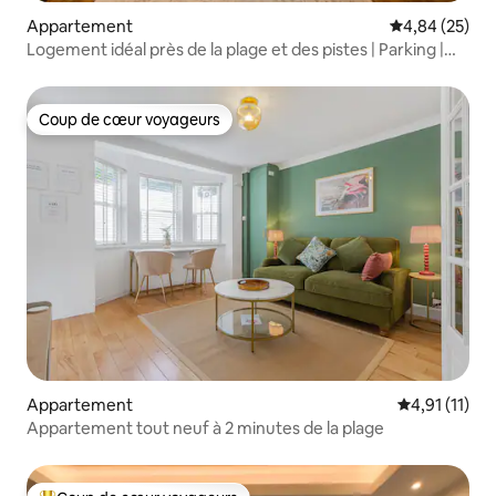
Appartement
Évaluation mo
4,84 (25)
Logement idéal près de la plage et des pistes | Parking |
Capacité d'accueil de 4 personnes
Coup de cœur voyageurs
Coup de cœur voyageurs
Appartement
Évaluation m
4,91 (11)
Appartement tout neuf à 2 minutes de la plage