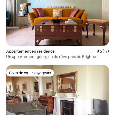
Appartement en résidence
Évaluation
5 (17)
Un appartement géorgien de rêve près de Brighton
Beach
Coup de cœur voyageurs
Coup de cœur voyageurs