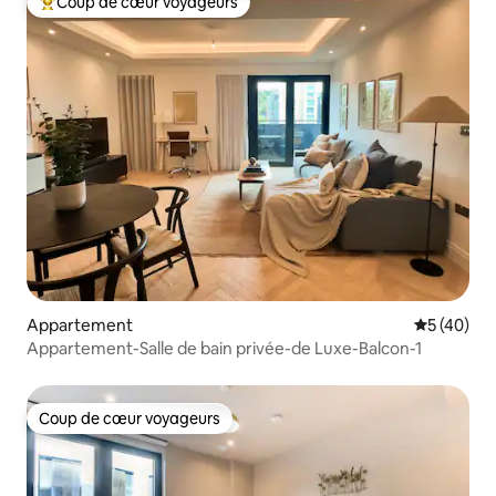
Coup de cœur voyageurs
Coups de cœur voyageurs les plus appréciés
Appartement
Évaluation
5 (40)
Appartement-Salle de bain privée-de Luxe-Balcon-1
Coup de cœur voyageurs
Coup de cœur voyageurs