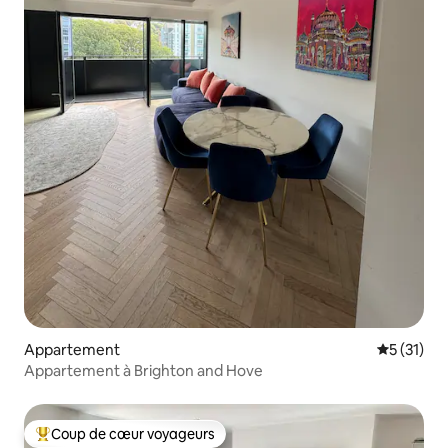
Appartement
Évaluation
5 (31)
Appartement à Brighton and Hove
Coup de cœur voyageurs
Coups de cœur voyageurs les plus appréciés