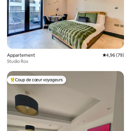
Appartement
Évaluation mo
4,96 (79)
Studio Rox
Coup de cœur voyageurs
Coups de cœur voyageurs les plus appréciés