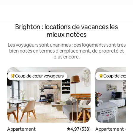
Brighton : locations de vacances les
mieux notées
Les voyageurs sont unanimes : ces logements sont très
bien notés en termes d'emplacement, de propreté et
plus encore.
Coup de cœur voyageurs
Coup de cœur 
Coups de cœur voyageurs les plus appréciés
Coups de cœur vo
Appartement
Évaluation moyenne sur la base 
4,97 (538)
Appartement ⋅ K