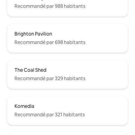
restaurants et de boutiques sont à
Recommandé par 988 habitants
quelques pas. La plupart des quartiers
de la ville sont facilement accessibles à
pied depuis l'appartement. Si vous
conduisez, vous pouvez vous garer dans
la rue à proximité. Sinon, il y a beaucoup
Brighton Pavilion
d'excellentes options de transport à
proximité pour vous déplacer et voir la
Recommandé par 698 habitants
ville, y compris des vélos de ville et des
bus. Nous sommes disponibles par
téléphone ou par SMS pendant votre
séjour pour vous aider à résoudre les
The Coal Shed
problèmes ou répondre aux questions.
Recommandé par 329 habitants
Komedia
Recommandé par 321 habitants