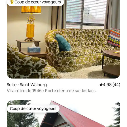
Coup de cœur voyageurs
Coups de cœur voyageurs les plus appréciés
Suite ⋅ Saint Walburg
Évaluation mo
4,98 (44)
Villa rétro de 1946 • Porte d'entrée sur les lacs
Coup de cœur voyageurs
Coup de cœur voyageurs