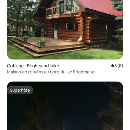
Cottage ⋅ Brightsand Lake
Évaluatio
5 (8)
Maison en rondins au bord du lac Brightsand
Superhôte
Superhôte