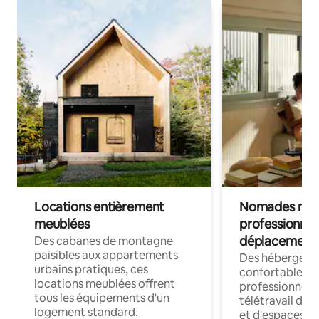
Locations entièrement
Nomades num
meublées
professionnel
déplacement
Des cabanes de montagne
paisibles aux appartements
Des hébergem
urbains pratiques, ces
confortables p
locations meublées offrent
professionnels
tous les équipements d'un
télétravail dis
logement standard.
et d'espaces de