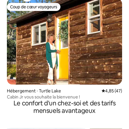
Coup de cœur voyageurs
Coup de cœur voyageurs
Hébergement ⋅ Turtle Lake
Évaluation mo
4,85 (47)
Cabin Jr vous souhaite la bienvenue !
Le confort d'un chez-soi et des tarifs
mensuels avantageux