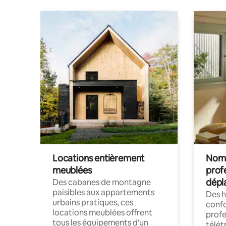
Locations entièrement
Noma
meublées
prof
dépl
Des cabanes de montagne
paisibles aux appartements
Des 
urbains pratiques, ces
confo
locations meublées offrent
profe
tous les équipements d'un
télét