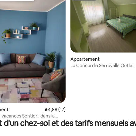
Appartement
La Concordia Serravalle Outlet
sur la base de 90 commentaires : 5 sur 5
ment
Évaluation moyenne sur la base de 17 comme
4,88 (17)
 vacances Sentieri, dans la
t d'un chez-soi et des tarifs mensuels 
e l'Oltrepò