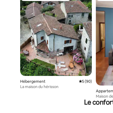
Hébergement
Évaluation moyenne 
5 (90)
La maison du hérisson
Apparte
Maison de
Le confor
verdure d