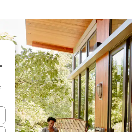
-
z
hes vers le haut et vers le bas pour les parcourir ou en appuyant et en fai