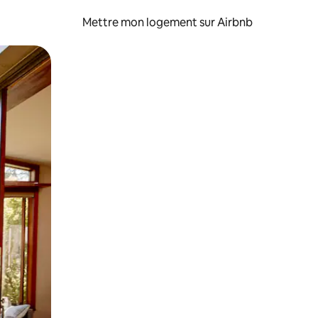
Mettre mon logement sur Airbnb
sant glisser.