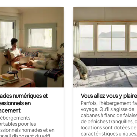
des numériques et
Vous allez vous y plaire
essionnels en
Parfois, l'hébergement fai
voyage. Qu'il s'agisse de
acement
cabanes à flanc de falais
hébergements
de péniches tranquilles, 
rtables pour les
locations sont dotées de
ssionnels nomades et en
caractéristiques uniques
ravail disposant du wifi