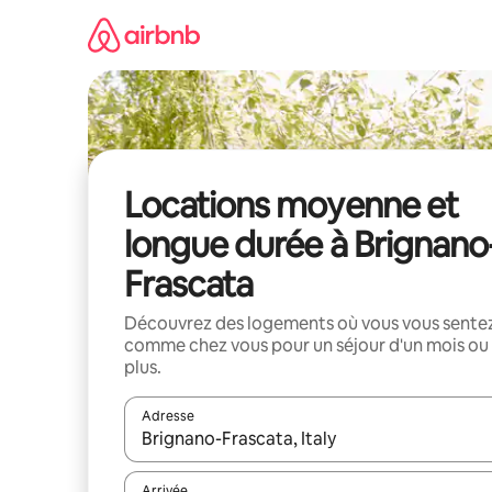
Aller
directement
au
contenu
Locations moyenne et
longue durée à Brignano
Frascata
Découvrez des logements où vous vous sente
comme chez vous pour un séjour d'un mois ou
plus.
Adresse
Lorsque les résultats s'affichent, utilisez les flèc
Arrivée