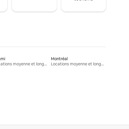
ami
Montréal
Locations moyenne et longue durée
Locations moyenne et longue durée