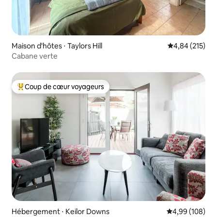
Maison d'hôtes ⋅ Taylors Hill
Évaluation moy
4,84 (215)
Cabane verte
Coup de cœur voyageurs
Coups de cœur voyageurs les plus appréciés
Hébergement ⋅ Keilor Downs
Évaluation moy
4,99 (108)