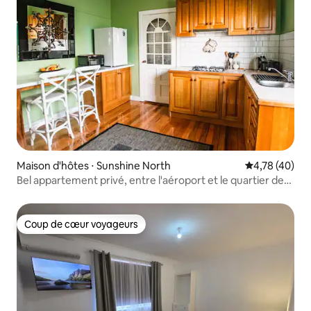
Maison d'hôtes ⋅ Sunshine North
Évaluation mo
4,78 (40)
Bel appartement privé, entre l'aéroport et le quartier des
affaires
Coup de cœur voyageurs
Coup de cœur voyageurs