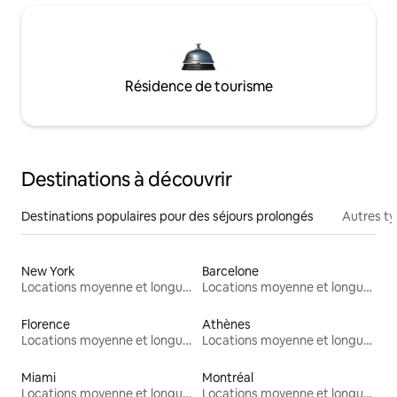
Résidence de tourisme
Destinations à découvrir
Destinations populaires pour des séjours prolongés
Autres t
New York
Barcelone
Locations moyenne et longue durée
Locations moyenne et longue durée
Florence
Athènes
Locations moyenne et longue durée
Locations moyenne et longue durée
Miami
Montréal
Locations moyenne et longue durée
Locations moyenne et longue durée