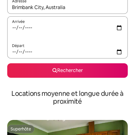
Adresse
Lorsque les résultats s'affichent, utilisez les flèches vers le hau
Arrivée
Départ
Rechercher
Locations moyenne et longue durée à
proximité
Superhôte
Superhôte