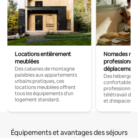
Locations entièrement
Nomades num
meublées
professionnel
déplacement
Des cabanes de montagne
paisibles aux appartements
Des hébergem
urbains pratiques, ces
confortables p
locations meublées offrent
professionnels
tous les équipements d'un
télétravail dis
logement standard.
et d'espaces de
Équipements et avantages des séjours