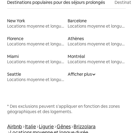
Destinations populaires pour des séjours prolongés
Destinati
New York
Barcelone
Locations moyenne et longue durée
Locations moyenne et longue durée
Florence
Athènes
Locations moyenne et longue durée
Locations moyenne et longue durée
Miami
Montréal
Locations moyenne et longue durée
Locations moyenne et longue durée
Seattle
Afficher plus
Locations moyenne et longue durée
* Des exclusions peuvent s'appliquer en fonction des zones
géographiques et des logements.
Airbnb
Italie
Ligurie
Gênes
Brizzolara
Locations moyenne et longue durée