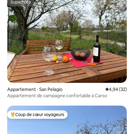
Superhôte
Superhôte
Appartement ⋅ San Pelagio
Évaluation mo
4,94 (32)
Appartement de campagne confortable à Carso
Coup de cœur voyageurs
Coups de cœur voyageurs les plus appréciés