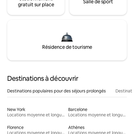
Salle de sport
gratuit sur place
Résidence de tourisme
Destinations à découvrir
Destinations populaires pour des séjours prolongés
Destinati
New York
Barcelone
Locations moyenne et longue durée
Locations moyenne et longue durée
Florence
Athènes
Locations moyenne et longue durée
Locations moyenne et longue durée