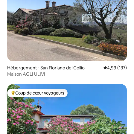
Hébergement ⋅ San Floriano del Collio
Évaluation moy
4,99 (137)
Maison AGLI ULIVI
Coup de cœur voyageurs
Coups de cœur voyageurs les plus appréciés