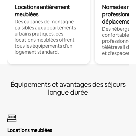
Locations entièrement
Nomades num
meublées
professionnel
déplacement
Des cabanes de montagne
paisibles aux appartements
Des hébergem
urbains pratiques, ces
confortables p
locations meublées offrent
professionnels
tous les équipements d'un
télétravail dis
logement standard.
et d'espaces de
Équipements et avantages des séjours
longue durée
Locations meublées