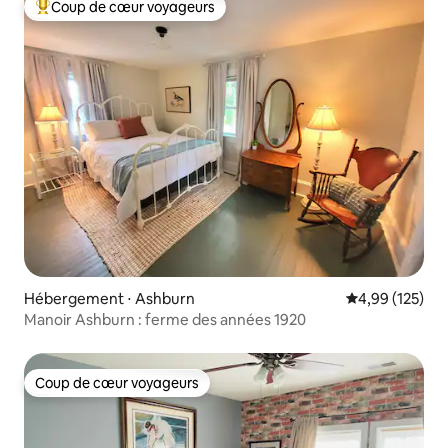
Coup de cœur voyageurs
Coups de cœur voyageurs les plus appréciés
Hébergement ⋅ Ashburn
Évaluation moy
4,99 (125)
Manoir Ashburn : ferme des années 1920
Coup de cœur voyageurs
Coup de cœur voyageurs