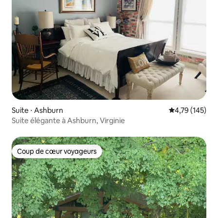
Suite ⋅ Ashburn
Évaluation moy
4,79 (145)
Suite élégante à Ashburn, Virginie
Coup de cœur voyageurs
Coup de cœur voyageurs