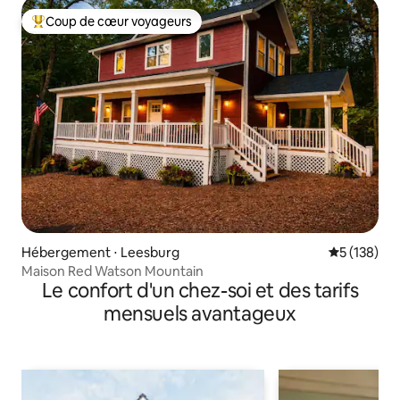
Coup de cœur voyageurs
Coups de cœur voyageurs les plus appréciés
Hébergement ⋅ Leesburg
Évaluation 
5 (138)
Maison Red Watson Mountain
Le confort d'un chez-soi et des tarifs
mensuels avantageux