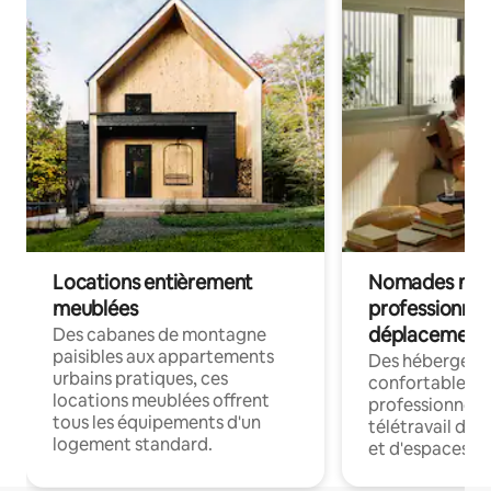
Locations entièrement
Nomades num
meublées
professionnel
déplacement
Des cabanes de montagne
paisibles aux appartements
Des hébergem
urbains pratiques, ces
confortables p
locations meublées offrent
professionnels
tous les équipements d'un
télétravail dis
logement standard.
et d'espaces de