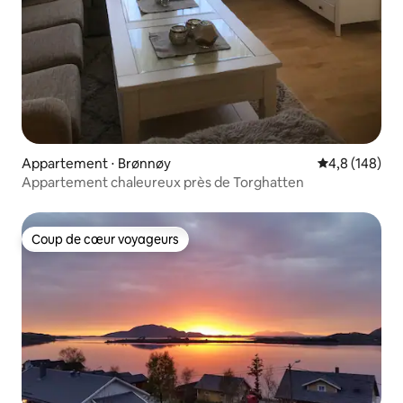
Appartement ⋅ Brønnøy
Évaluation mo
4,8 (148)
Appartement chaleureux près de Torghatten
Coup de cœur voyageurs
Coup de cœur voyageurs