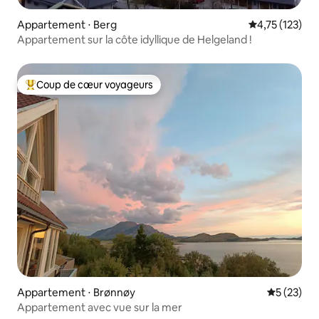
Appartement ⋅ Berg
Évaluation moy
4,75 (123)
Appartement sur la côte idyllique de Helgeland !
Coup de cœur voyageurs
Coups de cœur voyageurs les plus appréciés
Appartement ⋅ Brønnøy
Évaluation
5 (23)
Appartement avec vue sur la mer