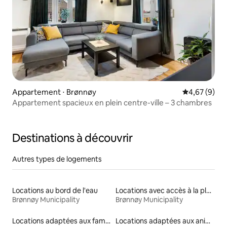
Appartement ⋅ Brønnøy
Évaluation m
4,67 (9)
Appartement spacieux en plein centre-ville – 3 chambres
Destinations à découvrir
Autres types de logements
Locations au bord de l'eau
Locations avec accès à la plage
Brønnøy Municipality
Brønnøy Municipality
Locations adaptées aux familles
Locations adaptées aux animaux