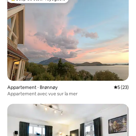
Coups de cœur voyageurs les plus appréciés
Appartement ⋅ Brønnøy
Évaluation
5 (23)
Appartement avec vue sur la mer