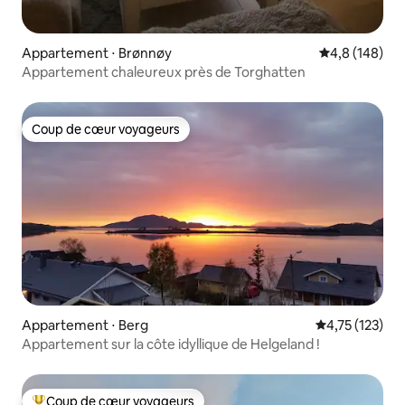
Appartement ⋅ Brønnøy
Évaluation mo
4,8 (148)
Appartement chaleureux près de Torghatten
Coup de cœur voyageurs
Coup de cœur voyageurs
Appartement ⋅ Berg
Évaluation moy
4,75 (123)
Appartement sur la côte idyllique de Helgeland !
Coup de cœur voyageurs