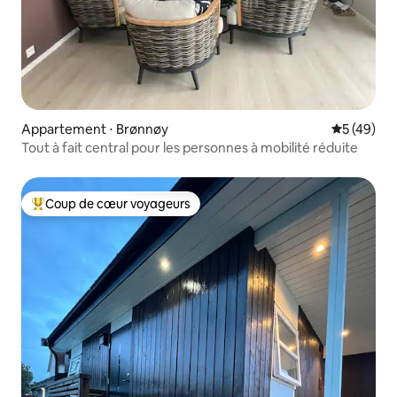
Appartement ⋅ Brønnøy
Évaluation
5 (49)
Tout à fait central pour les personnes à mobilité réduite
Coup de cœur voyageurs
Coups de cœur voyageurs les plus appréciés