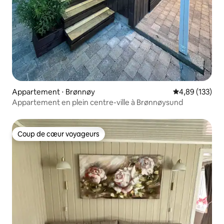
Appartement ⋅ Brønnøy
Évaluation moy
4,89 (133)
Appartement en plein centre-ville à Brønnøysund
Coup de cœur voyageurs
Coup de cœur voyageurs