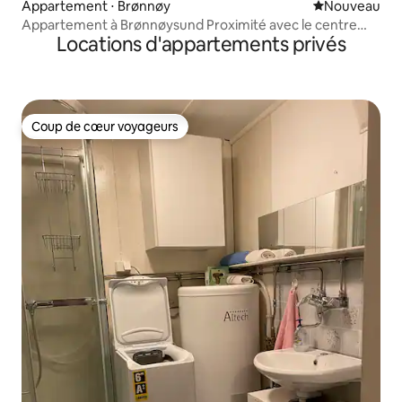
Appartement ⋅ Brønnøy
Nouvel hébe
Nouveau
Appartement à Brønnøysund Proximité avec le centre
Locations d'appartements privés
ville
Coup de cœur voyageurs
Coup de cœur voyageurs