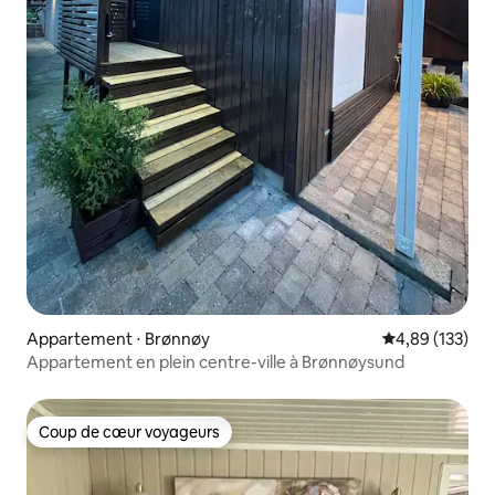
Appartement ⋅ Brønnøy
Évaluation moy
4,89 (133)
Appartement en plein centre-ville à Brønnøysund
Coup de cœur voyageurs
Coup de cœur voyageurs