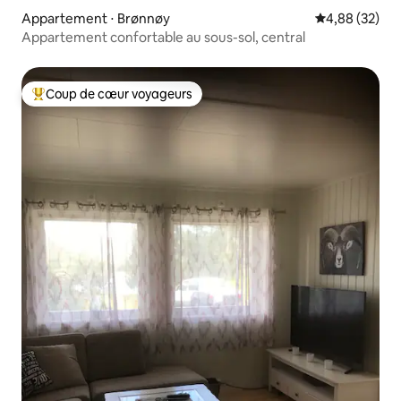
Appartement ⋅ Brønnøy
Évaluation mo
4,88 (32)
Appartement confortable au sous-sol, central
Coup de cœur voyageurs
Coups de cœur voyageurs les plus appréciés