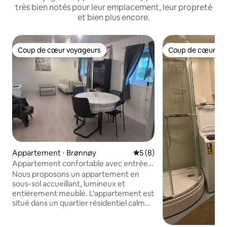
très bien notés pour leur emplacement, leur propreté
et bien plus encore.
Coup de cœur voyageurs
Coup de cœur vo
Coup de cœur voyageurs
Coup de cœur vo
Appartement ⋅ Brønnøy
Évaluation moyenne sur la 
5 (8)
Appartement confortable avec entrée
et parking
Nous proposons un appartement en
sous-sol accueillant, lumineux et
entièrement meublé. L'appartement est
situé dans un quartier résidentiel calme
avec sa propre entrée, un parking et un
petit patio où vous pourrez déguster