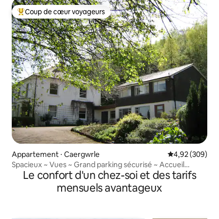
Coup de cœur voyageurs
Coups de cœur voyageurs les plus appréciés
Appartement ⋅ Caergwrle
Évaluation moy
4,92 (309)
Spacieux ~ Vues ~ Grand parking sécurisé ~ Accueil
Le confort d'un chez-soi et des tarifs
chaleureux
mensuels avantageux