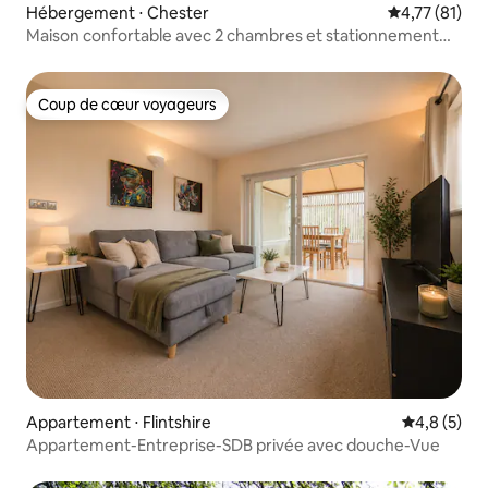
Hébergement ⋅ Chester
Évaluation mo
4,77 (81)
Maison confortable avec 2 chambres et stationnement
gratuit
Coup de cœur voyageurs
Coup de cœur voyageurs
Appartement ⋅ Flintshire
Évaluation 
4,8 (5)
Appartement-Entreprise-SDB privée avec douche-Vue