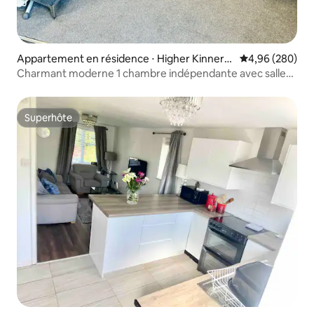
Appartement en résidence ⋅ Higher Kinnert
Évaluation moy
4,96 (280)
on
Charmant moderne 1 chambre indépendante avec salle
de bains
Superhôte
Superhôte