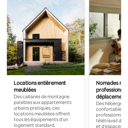
Locations entièrement
Nomades num
meublées
professionnel
déplacement
Des cabanes de montagne
paisibles aux appartements
Des hébergem
urbains pratiques, ces
confortables p
locations meublées offrent
professionnels
tous les équipements d'un
télétravail dis
logement standard.
et d'espaces de