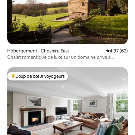
Hébergement ⋅ Cheshire East
Évaluation mo
4,97 (62)
Chalet romantique de luxe sur un domaine privé à
Peckforton
Coup de cœur voyageurs
Coups de cœur voyageurs les plus appréciés