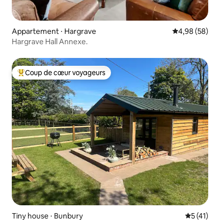
Appartement ⋅ Hargrave
Évaluation mo
4,98 (58)
Hargrave Hall Annexe.
Coup de cœur voyageurs
Coups de cœur voyageurs les plus appréciés
Tiny house ⋅ Bunbury
Évaluation
5 (41)