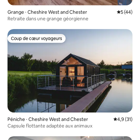
Grange ⋅ Cheshire West and Chester
Évaluation
5 (44)
Retraite dans une grange géorgienne
Coup de cœur voyageurs
Coup de cœur voyageurs
Péniche ⋅ Cheshire West and Chester
Évaluation m
4,9 (31)
Capsule flottante adaptée aux animaux