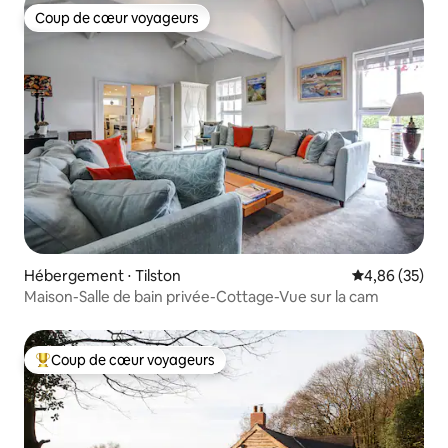
Coup de cœur voyageurs
Coup de cœur voyageurs
Hébergement ⋅ Tilston
Évaluation mo
4,86 (35)
Maison-Salle de bain privée-Cottage-Vue sur la cam
Coup de cœur voyageurs
Coups de cœur voyageurs les plus appréciés