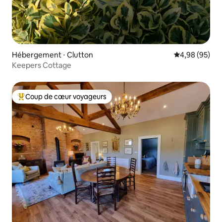
Hébergement ⋅ Clutton
Évaluation mo
4,98 (95)
Keepers Cottage
Coup de cœur voyageurs
Coups de cœur voyageurs les plus appréciés