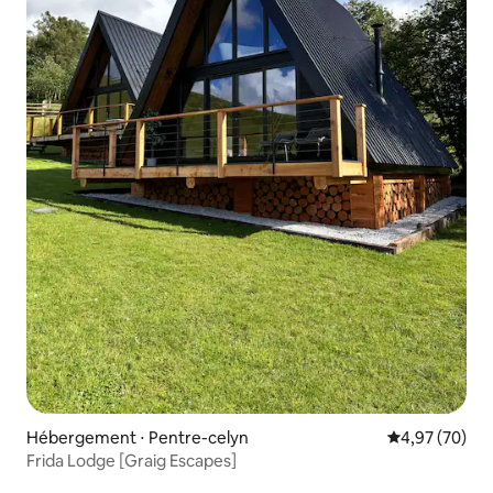
Hébergement ⋅ Pentre-celyn
Évaluation mo
4,97 (70)
Frida Lodge [Graig Escapes]