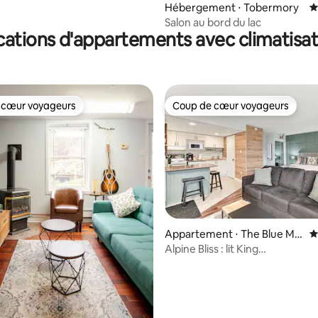
Hébergement ⋅ Tobermory
É
Salon au bord du lac
cations d'appartements avec climatisat
 cœur voyageurs
Coup de cœur voyageurs
 cœur voyageurs
Coup de cœur voyageurs
la base de 252 commentaires : 4,96 sur 5
Appartement ⋅ The Blue Mo
É
untains
Alpine Bliss : lit King
Size/piscine/jacuzzi/navette