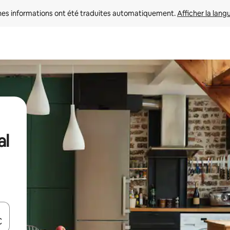
nes informations ont été traduites automatiquement. 
Afficher la lang
al
hes vers le haut et vers le bas pour les parcourir ou en appuyant et en fai