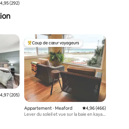
valuation moyenne sur la base de 292 commentaires : 4,95 sur 5
4,95 (292)
ion
Coup de cœur voyageurs
Coups de cœur voyageurs les plus appréciés
valuation moyenne sur la base de 205 commentaires : 4,97 sur 5
4,97 (205)
Appartement ⋅ Meaford
Évaluation moyenne sur
4,96 (466)
Lever du soleil et vue sur la baie en kayak
et à vélo