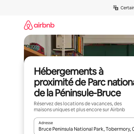
Aller
Certai
directement
au
contenu
Hébergements à
proximité de Parc nation
de la Péninsule-Bruce
Réservez des locations de vacances, des
maisons uniques et plus encore sur Airbnb
Adresse
Lorsque les résultats s'affichent, utilisez les flèc