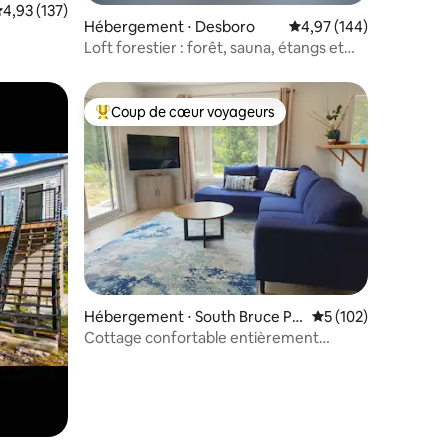
valuation moyenne sur la base de 137 commentaires : 4,93 sur 5
4,93 (137)
Hébergement ⋅ Desboro
Évaluation moyenne sur
4,97 (144)
ntaires : 4,98 sur 5
Loft forestier : forêt, sauna, étangs et
observation des étoiles
Coup de cœur voyageurs
Coups de cœur voyageurs les plus appréciés
taires : 4,97 sur 5
Hébergement ⋅ South Bruce Pe
Évaluation moyenne 
5 (102)
ninsula
Cottage confortable entièrement
rénové