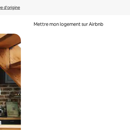
ue d'origine
Mettre mon logement sur Airbnb
sant glisser.