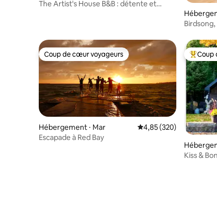
The Artist's House B&B : détente et
exploration de Collingwood
Hébergem
Birdsong, 
montagne
Coup de cœur voyageurs
Coup 
Coup de cœur voyageurs
Coups de
Hébergement ⋅ Mar
Évaluation moyenne sur 
4,85 (320)
Escapade à Red Bay
Hébergem
Kiss & Bo
Bay 4 -Se