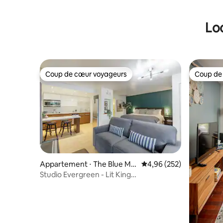
Lo
Coup de cœur voyageurs
Coup de
Coup de cœur voyageurs
Coup de
Appartement ⋅ The Blue Mo
Évaluation moyenne sur 
4,96 (252)
untains
Studio Evergreen - Lit King
Size/Piscine/Jacuzzi/Navette