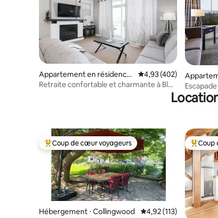
Appartement en résidence
Évaluation moyenne sur 
4,93 (402)
Appartem
⋅ The Blue Mountains
Retraite confortable et charmante à Blue
⋅ The Blu
Escapade 
Mountain
Location
Piscine | 
Coup de cœur voyageurs
Coup 
Coups de cœur voyageurs les plus appréciés
Coups de
Hébergement ⋅ Collingwood
Évaluation moyenne sur
4,92 (113)