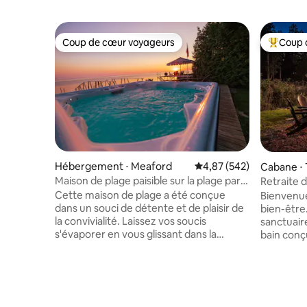
Coup de cœur voyageurs
Coup 
Coup de cœur voyageurs
Coups de
Hébergement ⋅ Meaford
Évaluation moyenne sur 
4,87 (542)
Cabane ⋅
Maison de plage paisible sur la plage par
Retraite 
Post Office Motel * BAIN À REMOUS
moderne e
Cette maison de plage a été conçue
Bienvenue
dans un souci de détente et de plaisir de
bien-être
la convivialité. Laissez vos soucis
sanctuair
s'évaporer en vous glissant dans la
bain conç
chaleur de ce jacuzzi au bord de l'eau,
2 acres p
offrant une vue imprenable sur la baie
Tobermory
Georgienne et sur le flanc de la
dispose d'
montagne, alors que la neige fraîche
vues sere
tombe autour de vous. La conception à
majestueu