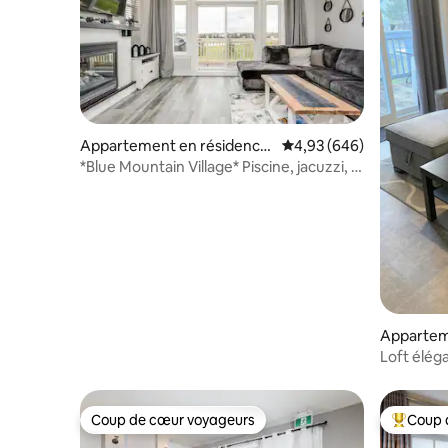
Appartement en résidence
Évaluation moyenne sur 
4,93 (646)
⋅ The Blue Mountains
*Blue Mountain Village* Piscine, jacuzzi, à
proximité de Blue Mountain
Appartem
The Blue 
Loft élég
2 chambres
Coup de cœur voyageurs
Coup 
Coup de cœur voyageurs
Coups de