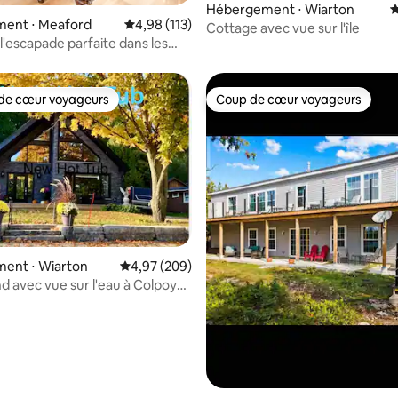
Hébergement ⋅ Wiarton
É
ent ⋅ Meaford
Évaluation moyenne sur la base de 113 comme
4,98 (113)
Cottage avec vue sur l'île
l'escapade parfaite dans les
s Bleues
de cœur voyageurs
Coup de cœur voyageurs
 cœur voyageurs les plus appréciés
Coup de cœur voyageurs
la base de 320 commentaires : 4,85 sur 5
ent ⋅ Wiarton
Évaluation moyenne sur la base de 209 commen
4,97 (209)
nd avec vue sur l'eau à Colpoys
asons