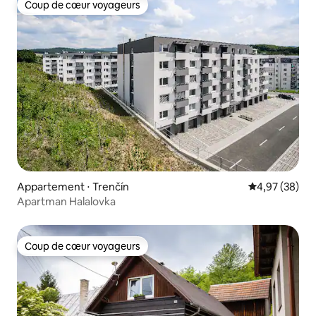
Coup de cœur voyageurs
Coup de cœur voyageurs
Appartement ⋅ Trenčín
Évaluation mo
4,97 (38)
Apartman Halalovka
Coup de cœur voyageurs
Coup de cœur voyageurs