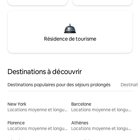
Résidence de tourisme
Destinations à découvrir
Destinations populaires pour des séjours prolongés
Destinati
New York
Barcelone
Locations moyenne et longue durée
Locations moyenne et longue durée
Florence
Athènes
Locations moyenne et longue durée
Locations moyenne et longue durée