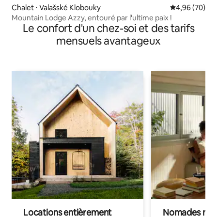
Chalet ⋅ Valašské Klobouky
Évaluation mo
4,96 (70)
Mountain Lodge Azzy, entouré par l'ultime paix !
Le confort d'un chez-soi et des tarifs
mensuels avantageux
Locations entièrement
Nomades num