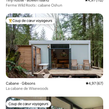
Tiny house ⋅ Bowen Island
Évaluation moy
4,97 (112)
Ferme Wild Roots : cabane Oshun
Coup de cœur voyageurs
Coups de cœur voyageurs les plus appréciés
Cabane ⋅ Gibsons
Évaluation mo
4,97 (67)
La cabane de Wisewoods
Coup de cœur voyageurs
Coup de cœur voyageurs