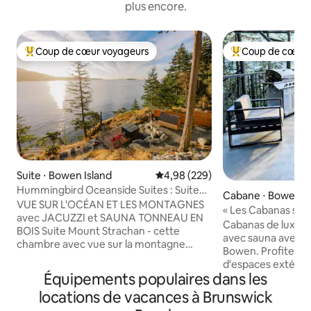
plus encore.
Coup de cœur voyageurs
Coup de cœur 
Coups de cœur voyageurs les plus appréciés
Coups de cœur vo
Suite ⋅ Bowen Island
Évaluation moyenne sur la base 
4,98 (229)
Hummingbird Oceanside Suites : Suite
Cabane ⋅ Bowen Is
Mt Strachan
VUE SUR L'OCÉAN ET LES MONTAGNES
« Les Cabanas sur
avec JACUZZI et SAUNA TONNEAU EN
au-dessus de l'oc
Cabanas de luxe s
BOIS Suite Mount Strachan - cette
avec sauna avec vu
chambre avec vue sur la montagne
Bowen. Profitez d
dispose de fenêtres qui offrent une vue
d'espaces extérieu
imprenable sur le mont Strachan et le
Équipements populaires dans les
de feu, douches i
détroit Howe. La suite est attachée à la
et environnement p
locations de vacances à Brunswick
maison, mais dispose de sa propre
Cabana 2 et la sui
entrée extérieure, d'un lit King Size,