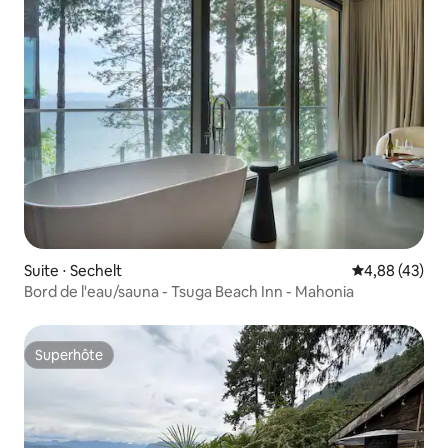
Suite ⋅ Sechelt
Évaluation mo
4,88 (43)
Bord de l'eau/sauna - Tsuga Beach Inn - Mahonia
Superhôte
Superhôte