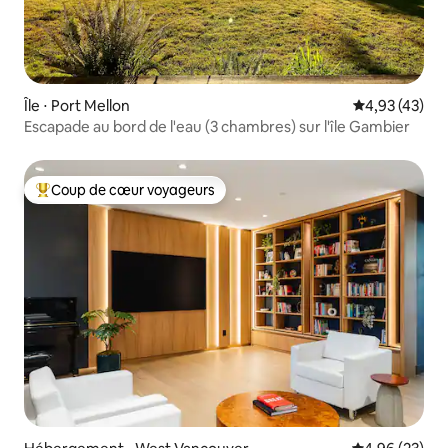
Île ⋅ Port Mellon
Évaluation mo
4,93 (43)
Escapade au bord de l'eau (3 chambres) sur l'île Gambier
Coup de cœur voyageurs
Coups de cœur voyageurs les plus appréciés