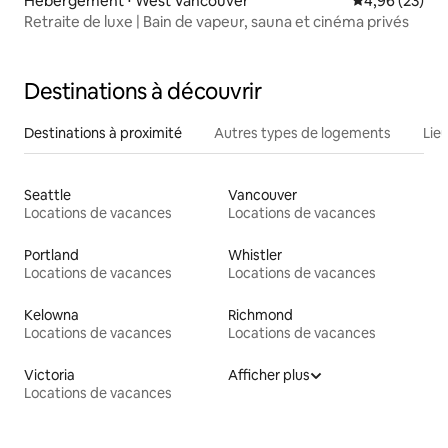
Hébergement ⋅ West Vancouver
Évaluation mo
4,96 (23)
Retraite de luxe | Bain de vapeur, sauna et cinéma privés
Destinations à découvrir
Destinations à proximité
Autres types de logements
Lie
Seattle
Vancouver
Locations de vacances
Locations de vacances
Portland
Whistler
Locations de vacances
Locations de vacances
Kelowna
Richmond
Locations de vacances
Locations de vacances
Victoria
Afficher plus
Locations de vacances