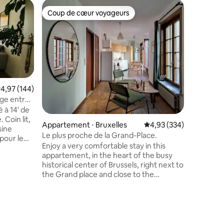
Appartem
Coup de cœur voyageurs
Coup
Coup de cœur voyageurs
Coups d
Appartem
Covent P
Magnifiq
centre de
tous les 
bars à pr
vous offr
aurez be
gare cent
valuation moyenne sur la base de 144 commentaires : 4,97 sur 5
4,97 (144)
pour les v
age entre
comme Br
 à 14' de
également
t,
Appartement ⋅ Bruxelles
Évaluation moyenne sur
4,93 (334)
L'apparte
sine
bagages p
Le plus proche de la Grand-Place.
les dépar
Enjoy a very comfortable stay in this
etites
appartement, in the heart of the busy
historical center of Brussels, right next to
oncerts
the Grand place and close to the
chaussée,
Manneken Pis. Above a chololate maker
estive à
shop, just across from the famous hotel
taires : 4,83 sur 5
Amigo, our appartement is the perfect
 restent
base camp to explore Brussels and a
comfy nest to take a real break and enjoy