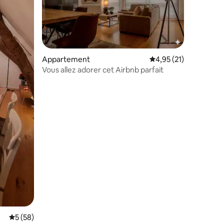
Appartement
Évaluation moyenne su
4,95 (21)
Vous allez adorer cet Airbnb parfait
mentaires : 5 sur 5
Évaluation moyenne sur la base de 58 commentaires : 5 sur 5
5 (58)