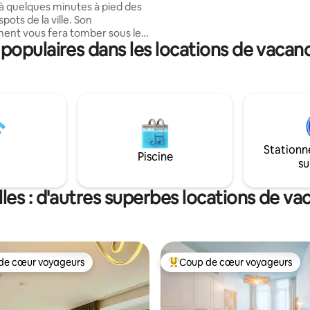
 à quelques minutes à pied des
spots de la ville. Son
nt vous fera tomber sous le
opulaires dans les locations de vacanc
a capitale de l'Europe. Que ça
un City-trip, un petit weekend
ux ou simplement profiter de
turne bruxelloise, vous ne
ez pas de nous avoir choisi pour
our! Le logement propose
té des équipements
uez pas
Stationn
nité de vivre cette expérience!
Piscine
su
débit!
les : d'autres superbes locations de v
de cœur voyageurs
Coup de cœur voyageurs
 cœur voyageurs les plus appréciés
Coups de cœur voyageurs les p