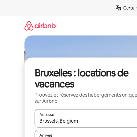
Aller
Certai
directement
au
contenu
Bruxelles : locations de
vacances
Trouvez et réservez des hébergements uniqu
sur Airbnb
Adresse
Lorsque les résultats s'affichent, utilisez les flèc
Arrivée