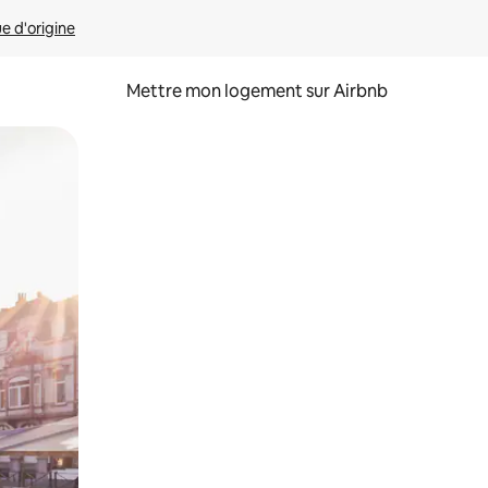
ue d'origine
Mettre mon logement sur Airbnb
sant glisser.