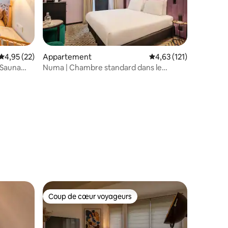
Évaluation moyenne sur la base de 22 commentaires : 4,95 sur 5
4,95 (22)
Appartement
Évaluation moyenne sur
4,63 (121)
 Sauna
Numa | Chambre standard dans le
Pentagone
mmentaires : 5 sur 5
Coup de cœur voyageurs
lus appréciés
Coup de cœur voyageurs