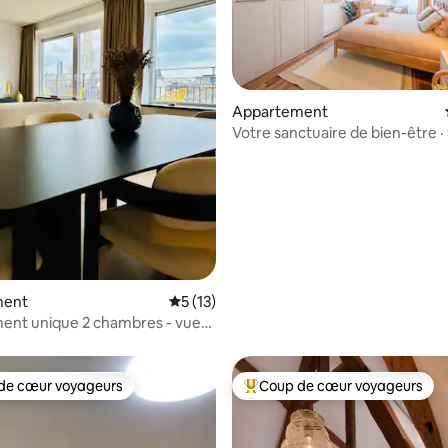
Appartement
Votre sanctuaire de bien-être ·
privé et salle de sport
 la base de 65 commentaires : 4,95 sur 5
ment
Évaluation moyenne sur la base de 13 co
5 (13)
ent unique 2 chambres - vue
and-Place
de cœur voyageurs
Coup de cœur voyageurs
 cœur voyageurs les plus appréciés
Coups de cœur voyageurs les p