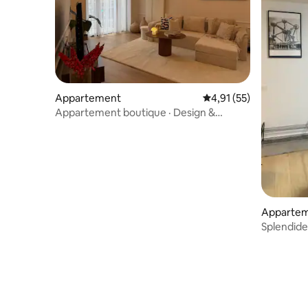
Appartement
Évaluation moyenne su
4,91 (55)
Appartement boutique · Design &
Luxueux · Brussels
Apparte
Splendide