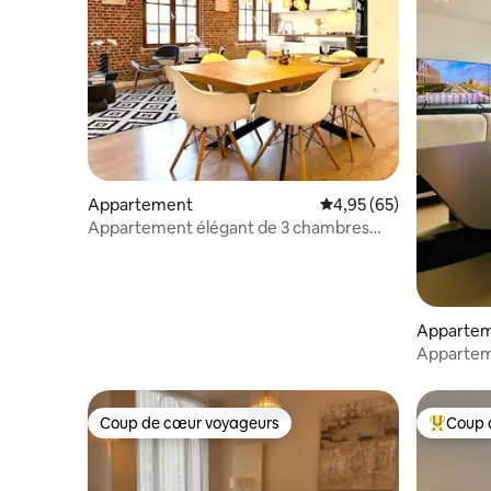
Appartement
Évaluation moyenne sur
4,95 (65)
Appartement élégant de 3 chambres
avec murs en briques près de la Grand-
Place
Apparte
Appartem
sur la Gr
Coup de cœur voyageurs
Coup 
Coup de cœur voyageurs
Coups de