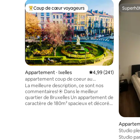
Coup de cœur voyageurs
Superhô
Coups de cœur voyageurs les plus appréciés
Superhô
Appartement ⋅ Ixelles
Évaluation moyenne sur 
4,99 (241)
appartement coup de coeur au
Chatelain
La meilleure description, ce sont nos
commentaires!☀️ Dans le meilleur
quartier de Bruxelles Un appartement de
caractère de 180m² spacieux et décoré
avec goût. Situé au premier étage d’un
petit immeuble de 1925 idéalement situé
dans le quartier dynamique du Châtelain
Apparteme
. Pour 4 personnes,. Au calme et tout
Studio ple
proche de nombreux restos, bars,
calme, sa
Studio pa
supermarchés et tous les commerces