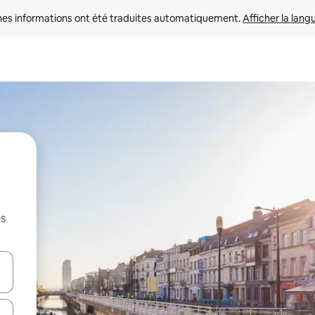
nes informations ont été traduites automatiquement. 
Afficher la lang
es
hes vers le haut et vers le bas pour les parcourir ou en appuyant et en fai