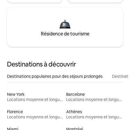
Résidence de tourisme
Destinations à découvrir
Destinations populaires pour des séjours prolongés
Destinati
New York
Barcelone
Locations moyenne et longue durée
Locations moyenne et longue durée
Florence
Athènes
Locations moyenne et longue durée
Locations moyenne et longue durée
Miami
Montréal