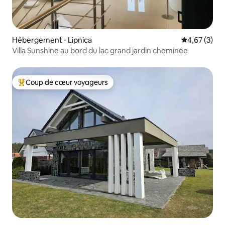
Hébergement ⋅ Lipnica
Évaluation m
4,67 (3)
Villa Sunshine au bord du lac grand jardin cheminée
Coup de cœur voyageurs
Coups de cœur voyageurs les plus appréciés