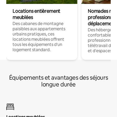
Locations entièrement
Nomades num
meublées
professionnel
déplacement
Des cabanes de montagne
paisibles aux appartements
Des hébergem
urbains pratiques, ces
confortables p
locations meublées offrent
professionnels
tous les équipements d'un
télétravail dis
logement standard.
et d'espaces de
Équipements et avantages des séjours
longue durée