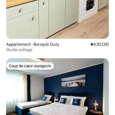
Appartement ⋅ Borzęcin Duży
Évaluation mo
4,92 (24)
Studio cottage
Coup de cœur voyageurs
Coup de cœur voyageurs