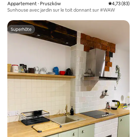
Appartement ⋅ Pruszków
Évaluation mo
4,73 (83)
Sunhouse avec jardin sur le toit donnant sur #WAW
Superhôte
Superhôte