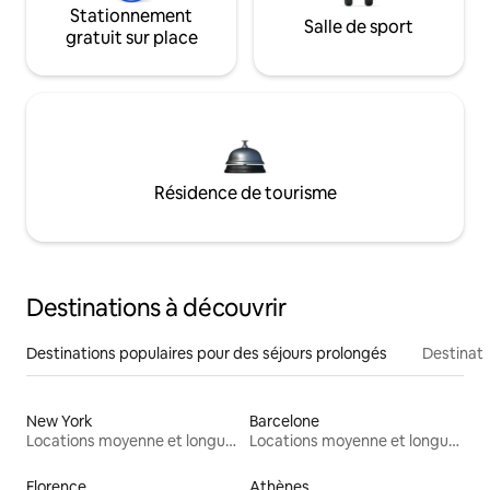
Stationnement
Salle de sport
gratuit sur place
Résidence de tourisme
Destinations à découvrir
Destinations populaires pour des séjours prolongés
Destinati
New York
Barcelone
Locations moyenne et longue durée
Locations moyenne et longue durée
Florence
Athènes