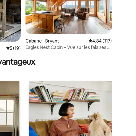
ntaires : 4,93 sur 5
Cabane ⋅ Bryant
Évaluation moyenne sur
4,84 (117)
Eagles Nest Cabin – Vue sur les falaises et
Évaluation moyenne sur la base de 19 commentaires : 5 sur 5
5 (19)
jacuzzi !
avantageux