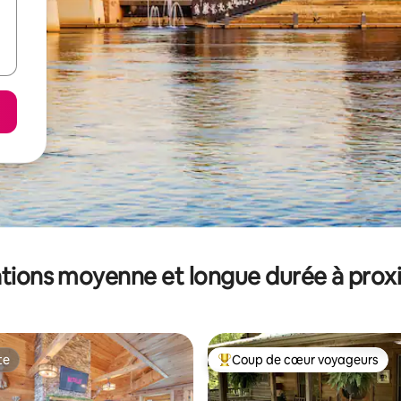
tions moyenne et longue durée à prox
te
Coup de cœur voyageurs
te
Coups de cœur voyageurs les p