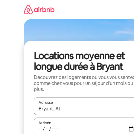
Aller
directement
au
contenu
Locations moyenne et
longue durée à Bryant
Découvrez des logements où vous vous sente
comme chez vous pour un séjour d'un mois ou
plus.
Adresse
Lorsque les résultats s'affichent, utilisez les flèc
Arrivée