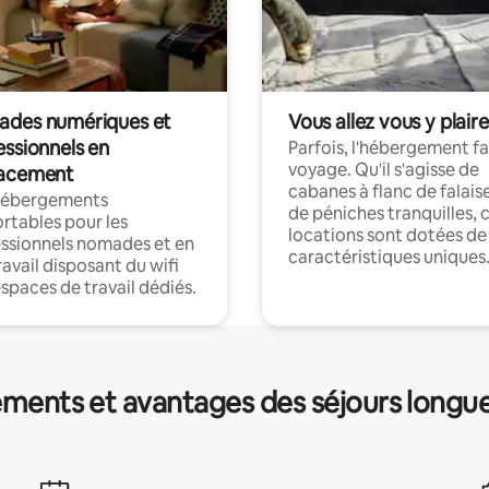
des numériques et
Vous allez vous y plaire
essionnels en
Parfois, l'hébergement fai
voyage. Qu'il s'agisse de
acement
cabanes à flanc de falais
hébergements
de péniches tranquilles, 
rtables pour les
locations sont dotées de
ssionnels nomades et en
caractéristiques uniques
ravail disposant du wifi
espaces de travail dédiés.
ments et avantages des séjours longu