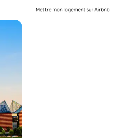
Mettre mon logement sur Airbnb
sant glisser.