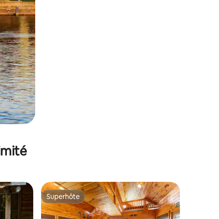
imité
Superhôte
lus appréciés
Superhôte