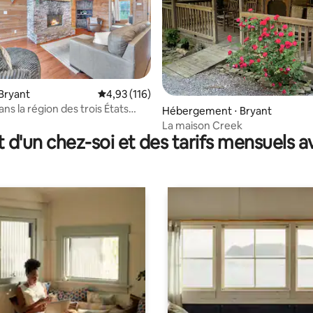
Bryant
Évaluation moyenne sur la base de 116 comme
4,93 (116)
ns la région des trois États
r la base de 41 commentaires : 4,98 sur 5
Hébergement ⋅ Bryant
ro, jacuzzi et
La maison Creek
t d'un chez-soi et des tarifs mensuels 