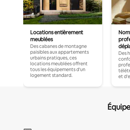
Locations entièrement
Noma
meublées
prof
dépl
Des cabanes de montagne
paisibles aux appartements
Des 
urbains pratiques, ces
confo
locations meublées offrent
profe
tous les équipements d'un
télét
logement standard.
et d'
Équipe