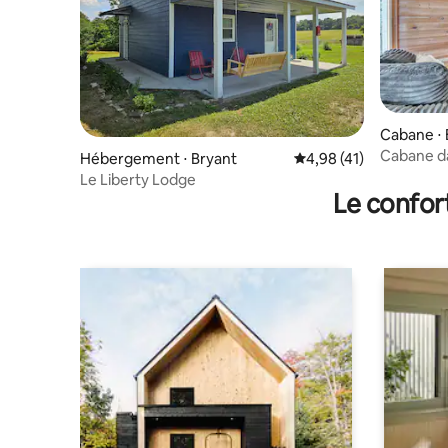
Cabane ⋅ 
Cabane da
Hébergement ⋅ Bryant
Évaluation moyenne su
4,98 (41)
avec brase
Le Liberty Lodge
Le confor