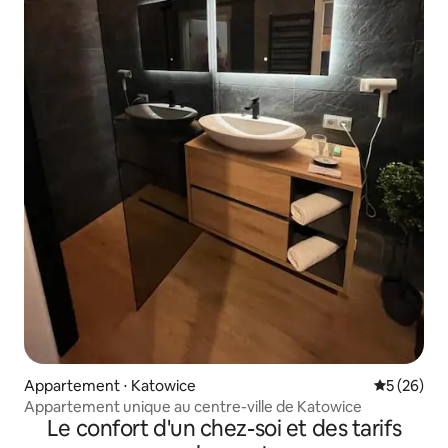
Appartement ⋅ Katowice
Évaluation
5 (26)
Appartement unique au centre-ville de Katowice
Le confort d'un chez-soi et des tarifs