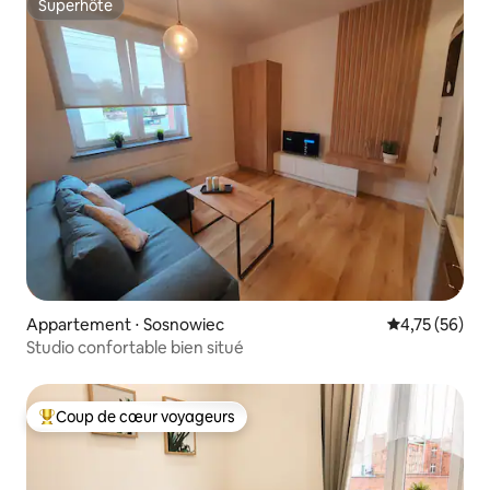
Superhôte
Superhôte
Appartement ⋅ Sosnowiec
Évaluation mo
4,75 (56)
Studio confortable bien situé
Coup de cœur voyageurs
Coups de cœur voyageurs les plus appréciés