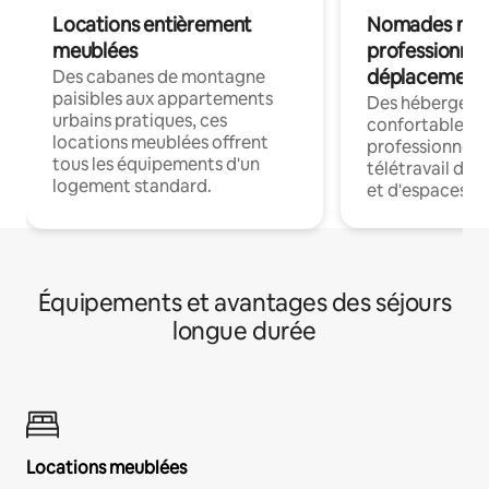
Locations entièrement
Nomades num
meublées
professionnel
déplacement
Des cabanes de montagne
paisibles aux appartements
Des hébergem
urbains pratiques, ces
confortables p
locations meublées offrent
professionnels
tous les équipements d'un
télétravail dis
logement standard.
et d'espaces de
Équipements et avantages des séjours
longue durée
Locations meublées