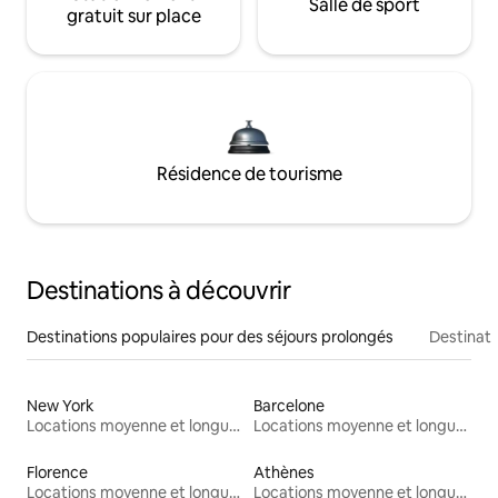
Salle de sport
gratuit sur place
Résidence de tourisme
Destinations à découvrir
Destinations populaires pour des séjours prolongés
Destinati
New York
Barcelone
Locations moyenne et longue durée
Locations moyenne et longue durée
Florence
Athènes
Locations moyenne et longue durée
Locations moyenne et longue durée