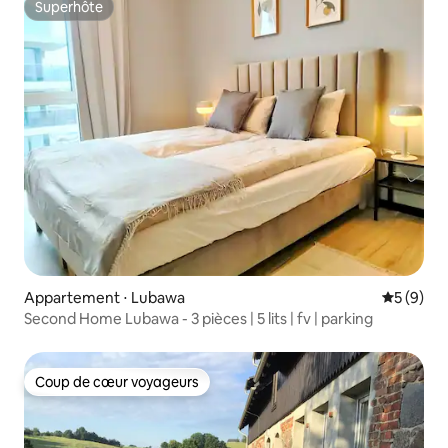
Superhôte
Superhôte
Appartement ⋅ Lubawa
Évaluatio
5 (9)
Second Home Lubawa - 3 pièces | 5 lits | fv | parking
Coup de cœur voyageurs
Coup de cœur voyageurs