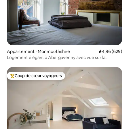
Appartement ⋅ Monmouthshire
Évaluation moy
4,96 (629)
Logement élégant à Abergavenny avec vue sur la
montagne
Coup de cœur voyageurs
Coups de cœur voyageurs les plus appréciés