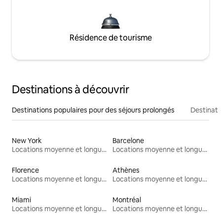
Résidence de tourisme
Destinations à découvrir
Destinations populaires pour des séjours prolongés
Destinati
New York
Barcelone
Locations moyenne et longue durée
Locations moyenne et longue durée
Florence
Athènes
Locations moyenne et longue durée
Locations moyenne et longue durée
Miami
Montréal
Locations moyenne et longue durée
Locations moyenne et longue durée