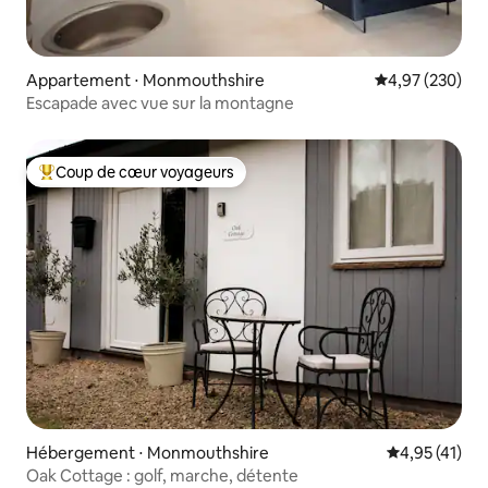
Appartement ⋅ Monmouthshire
Évaluation moy
4,97 (230)
Escapade avec vue sur la montagne
Coup de cœur voyageurs
Coups de cœur voyageurs les plus appréciés
Hébergement ⋅ Monmouthshire
Évaluation mo
4,95 (41)
Oak Cottage : golf, marche, détente