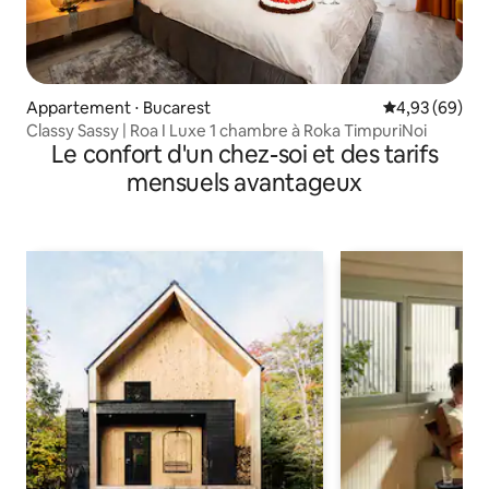
Appartement ⋅ Bucarest
Évaluation mo
4,93 (69)
Classy Sassy | Roa I Luxe 1 chambre à Roka TimpuriNoi
Le confort d'un chez-soi et des tarifs
mensuels avantageux