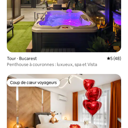
Tour ⋅ Bucarest
Évaluation
5 (48)
Penthouse à couronnes : luxueux, spa et Vista
Coup de cœur voyageurs
Coup de cœur voyageurs