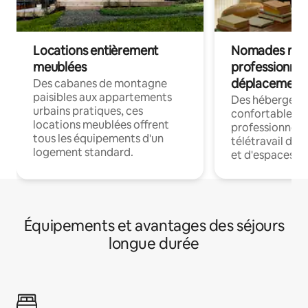
Locations entièrement
Nomades num
meublées
professionnel
déplacement
Des cabanes de montagne
paisibles aux appartements
Des hébergem
urbains pratiques, ces
confortables p
locations meublées offrent
professionnels
tous les équipements d'un
télétravail dis
logement standard.
et d'espaces de
Équipements et avantages des séjours
longue durée