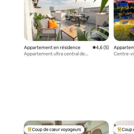
Appartement en résidence
Évaluation moyenne 
4,6 (5)
Apparte
Appartement ultra central de
Centre-vi
3 chambres avec terrasse spectaculaire
jacuzzi e
et ensoleillée
Coup de cœur voyageurs
Coup 
Coups de cœur voyageurs les plus appréciés
Coups de