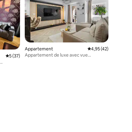
Appartement
Évaluation moyenne su
4,95 (42)
Appartement de luxe avec vue
Évaluation moyenne sur la base de 37 commentaires : 5 sur 5
5 (37)
imprenable près du Parlement
mmentaires : 5 sur 5