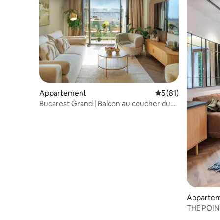
Appartement
Évaluation moyenne
5 (81)
Bucarest Grand | Balcon au coucher du
soleil | Vue épique | AAA
Apparte
THE POINT
centre-vil