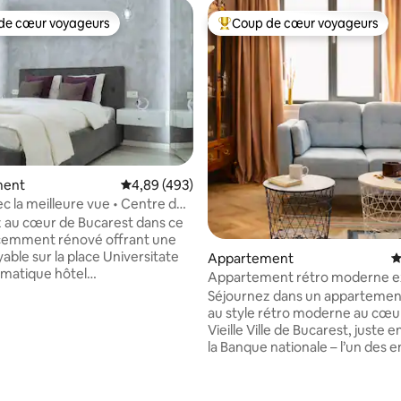
de cœur voyageurs
Coup de cœur voyageurs
 cœur voyageurs les plus appréciés
Coups de cœur voyageurs les p
ment
Évaluation moyenne sur la base de 493 commen
4,89 (493)
ec la meilleure vue • Centre de
ville • par BCA
 au cœur de Bucarest dans ce
écemment rénové offrant une
able sur la place Universitate
Appartement
É
ématique hôtel
Appartement rétro moderne e
fitez d’un balcon
dans la vieille ville
Séjournez dans un appartemen
ortable et d’une cuisine petite
au style rétro moderne au cœur
ent équipée. La station de
Vieille Ville de Bucarest, juste 
versitate se trouve juste en
la Banque nationale – l’un des e
immeuble, tandis que la vieille
plus centraux et les plus sûrs de l
mée est à seulement 1 minute à
Situé à l’écart, vers une cour in
 sur la base de 13 commentaires : 5 sur 5
l’appartement offre un havre d