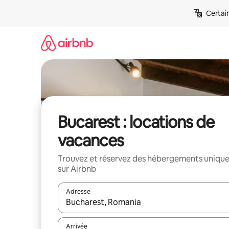
Aller
Certai
directement
au
contenu
Bucarest : locations de
vacances
Trouvez et réservez des hébergements uniqu
sur Airbnb
Adresse
Lorsque les résultats s'affichent, utilisez les flèc
Arrivée