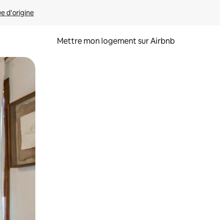
ue d'origine
Mettre mon logement sur Airbnb
sant glisser.