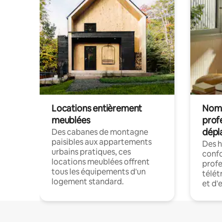
Locations entièrement
Noma
meublées
prof
dépl
Des cabanes de montagne
paisibles aux appartements
Des 
urbains pratiques, ces
confo
locations meublées offrent
profe
tous les équipements d'un
télét
logement standard.
et d'