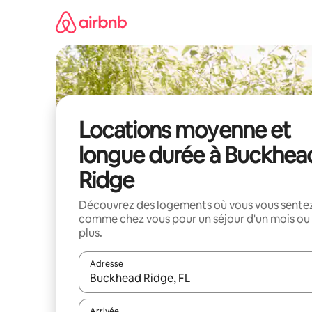
Aller
directement
au
contenu
Locations moyenne et
longue durée à Buckhea
Ridge
Découvrez des logements où vous vous sente
comme chez vous pour un séjour d'un mois ou
plus.
Adresse
Lorsque les résultats s'affichent, utilisez les flèc
Arrivée