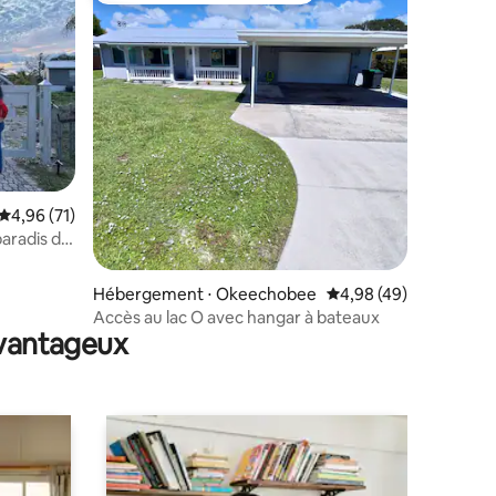
ntaires : 4,93 sur 5
Évaluation moyenne sur la base de 71 commentaires : 4,96 sur 5
4,96 (71)
aradis de
Hébergement ⋅ Okeechobee
Évaluation moyenne su
4,98 (49)
Accès au lac O avec hangar à bateaux
avantageux