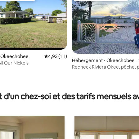
⋅ Okeechobee
Évaluation moyenne sur la base de 111 comme
4,93 (111)
 sur la base de 10 commentaires : 5 sur 5
Hébergement ⋅ Okeechobee
ll Our Nickels
Redneck Riviera Okee, pêche, p
la chasse
t d'un chez-soi et des tarifs mensuels 