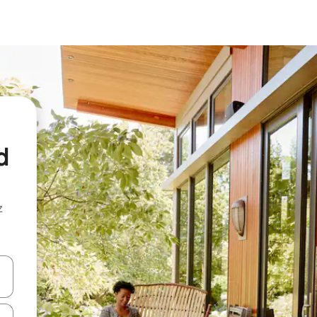
d
z
hes vers le haut et vers le bas pour les parcourir ou en appuyant et en fai