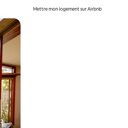
Mettre mon logement sur Airbnb
sant glisser.