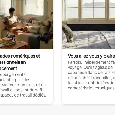
des numériques et
Vous allez vous y plaire
essionnels en
Parfois, l'hébergement fai
voyage. Qu'il s'agisse de
acement
cabanes à flanc de falais
hébergements
de péniches tranquilles, 
rtables pour les
locations sont dotées de
ssionnels nomades et en
caractéristiques uniques
ravail disposant du wifi
espaces de travail dédiés.