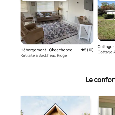
Cottage 
Hébergement ⋅ Okeechobee
Évaluation moyenne
5 (10)
Cottage A
Retraite à Buckhead Ridge
Le confor