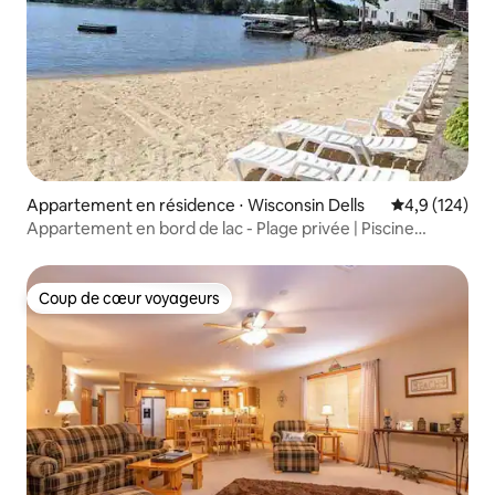
Appartement en résidence ⋅ Wisconsin Dells
Évaluation mo
4,9 (124)
Appartement en bord de lac - Plage privée | Piscine
intérieure
Coup de cœur voyageurs
Coup de cœur voyageurs