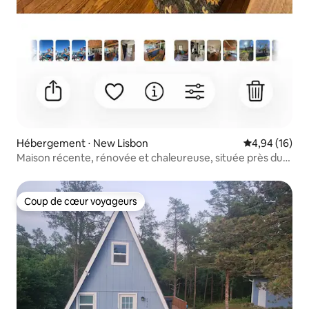
Hébergement ⋅ New Lisbon
Évaluation mo
4,94 (16)
Maison récente, rénovée et chaleureuse, située près du
lac de Castle Rock
Coup de cœur voyageurs
Coup de cœur voyageurs