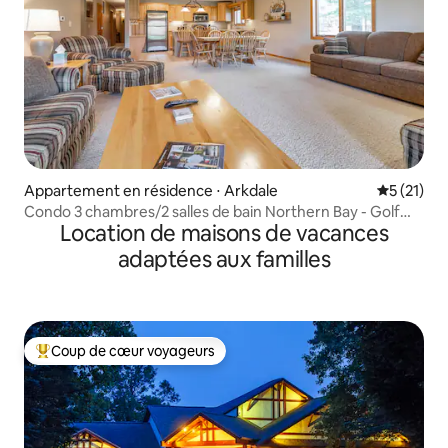
Appartement en résidence ⋅ Arkdale
Évaluation
5 (21)
Condo 3 chambres/2 salles de bain Northern Bay - Golf
Location de maisons de vacances
Lake Pool Fun
adaptées aux familles
Coup de cœur voyageurs
Coups de cœur voyageurs les plus appréciés