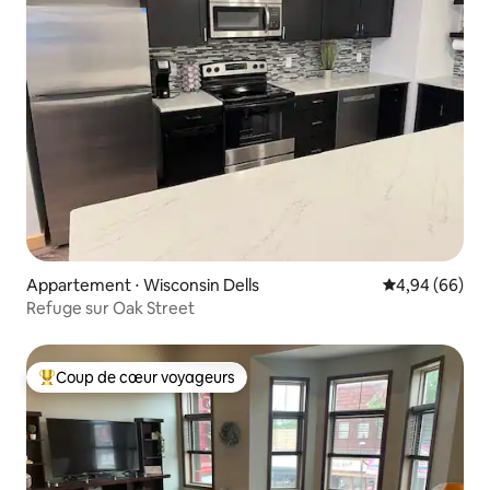
Appartement ⋅ Wisconsin Dells
Évaluation mo
4,94 (66)
Refuge sur Oak Street
Coup de cœur voyageurs
Coups de cœur voyageurs les plus appréciés