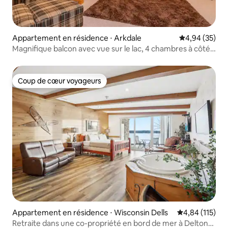
Appartement en résidence ⋅ Arkdale
Évaluation mo
4,94 (35)
Magnifique balcon avec vue sur le lac, 4 chambres à côté
de la piscine
Coup de cœur voyageurs
Coup de cœur voyageurs
Appartement en résidence ⋅ Wisconsin Dells
Évaluation moy
4,84 (115)
Retraite dans une co-propriété en bord de mer à Delton