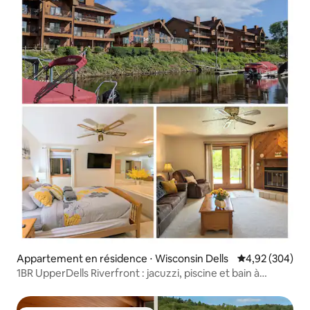
Appartement en résidence ⋅ Wisconsin Dells
Évaluation moy
4,92 (304)
1BR UpperDells Riverfront : jacuzzi, piscine et bain à
remous