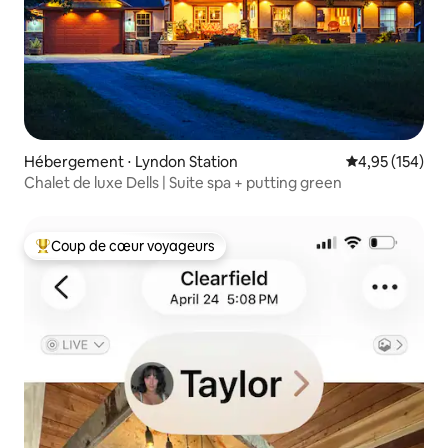
Hébergement ⋅ Lyndon Station
Évaluation moy
4,95 (154)
Chalet de luxe Dells | Suite spa + putting green
Coup de cœur voyageurs
Coups de cœur voyageurs les plus appréciés