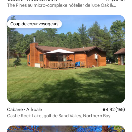
The Pines au micro-complexe hôtelier de luxe Oak &
Ember
Coup de cœur voyageurs
Coup de cœur voyageurs
Cabane ⋅ Arkdale
Évaluation moy
4,92 (155)
Castle Rock Lake, golf de Sand Valley, Northern Bay