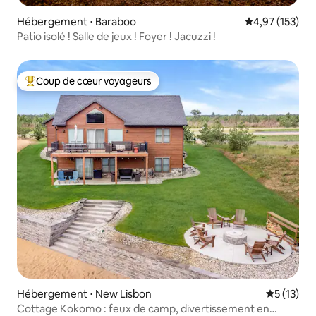
Hébergement ⋅ Baraboo
Évaluation moy
4,97 (153)
Patio isolé ! Salle de jeux ! Foyer ! Jacuzzi !
Coup de cœur voyageurs
Coups de cœur voyageurs les plus appréciés
Hébergement ⋅ New Lisbon
Évaluation
5 (13)
Cottage Kokomo : feux de camp, divertissement en