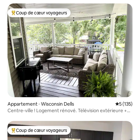
Coup de cœur voyageurs
Coups de cœur voyageurs les plus appréciés
Appartement ⋅ Wisconsin Dells
Évaluation 
5 (135)
Centre-ville ! Logement rénové. Télévision extérieure +
foyer + jeux !
Coup de cœur voyageurs
Coups de cœur voyageurs les plus appréciés