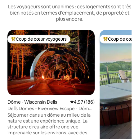
Les voyageurs sont unanimes : ces logements sont très
bien notés en termes d'emplacement, de propreté et
plus encore.
Coup de cœur voyageurs
Coup de cœur 
Coups de cœur voyageurs les plus appréciés
Coups de cœur vo
Dôme ⋅ Wisconsin Dells
Évaluation moyenne sur la base 
4,97 (186)
Dells Domes - Riverview Escape - Dôme
4
Séjourner dans un dôme au milieu de la
nature est une expérience unique. La
structure circulaire offre une vue
imprenable sur les environs, avec des
sons paisibles de feuilles bruissantes, des