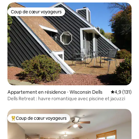
Coup de cœur voyageurs
Coup de cœur voyageurs
Appartement en résidence ⋅ Wisconsin Dells
Évaluation mo
4,9 (131)
Dells Retreat : havre romantique avec piscine et jacuzzi
Coup de cœur voyageurs
Coups de cœur voyageurs les plus appréciés