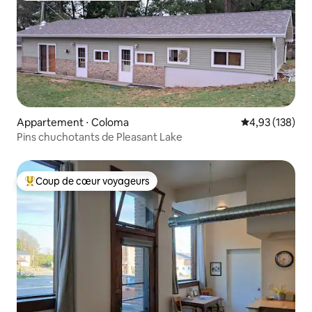
Appartement ⋅ Coloma
Évaluation moy
4,93 (138)
Pins chuchotants de Pleasant Lake
Coup de cœur voyageurs
Coups de cœur voyageurs les plus appréciés