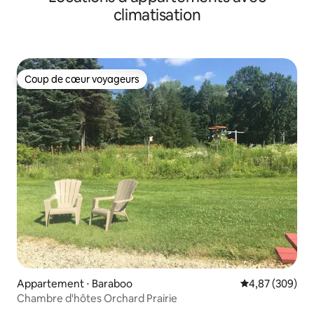
climatisation
Coup de cœur voyageurs
Coup de cœur voyageurs
Appartement ⋅ Baraboo
Évaluation moy
4,87 (309)
Chambre d'hôtes Orchard Prairie