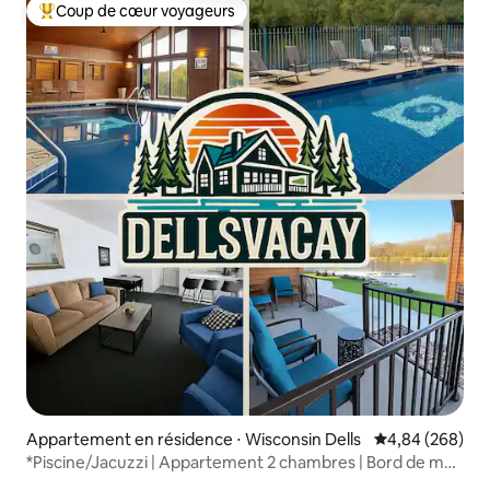
Coup de cœur voyageurs
Coups de cœur voyageurs les plus appréciés
Appartement en résidence ⋅ Wisconsin Dells
Évaluation moy
4,84 (268)
*Piscine/Jacuzzi | Appartement 2 chambres | Bord de mer
| Centre-ville