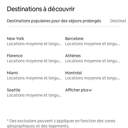
Destinations à découvrir
Destinations populaires pour des séjours prolongés
Destinati
New York
Barcelone
Locations moyenne et longue durée
Locations moyenne et longue durée
Florence
Athènes
Locations moyenne et longue durée
Locations moyenne et longue durée
Miami
Montréal
Locations moyenne et longue durée
Locations moyenne et longue durée
Seattle
Afficher plus
Locations moyenne et longue durée
* Des exclusions peuvent s'appliquer en fonction des zones
géographiques et des logements.