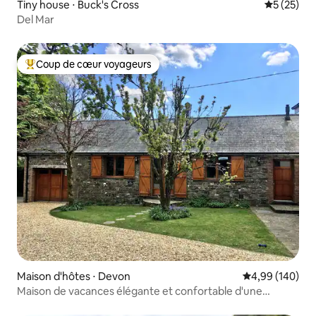
Tiny house ⋅ Buck's Cross
Évaluation
5 (25)
Del Mar
Coup de cœur voyageurs
Coups de cœur voyageurs les plus appréciés
Maison d'hôtes ⋅ Devon
Évaluation moy
4,99 (140)
Maison de vacances élégante et confortable d'une
chambre