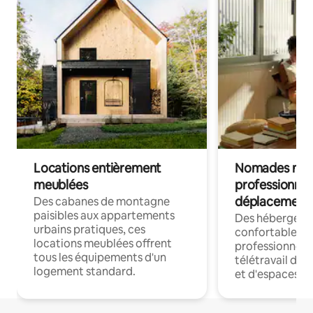
Locations entièrement
Nomades num
meublées
professionnel
déplacement
Des cabanes de montagne
paisibles aux appartements
Des hébergem
urbains pratiques, ces
confortables p
locations meublées offrent
professionnels
tous les équipements d'un
télétravail dis
logement standard.
et d'espaces de