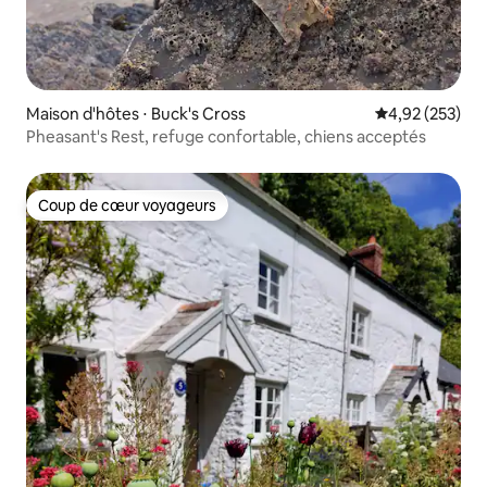
Maison d'hôtes ⋅ Buck's Cross
Évaluation moy
4,92 (253)
Pheasant's Rest, refuge confortable, chiens acceptés
Coup de cœur voyageurs
Coup de cœur voyageurs