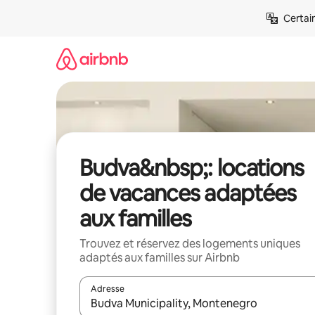
Aller
Certai
directement
au
contenu
Budva&nbsp;: locations
de vacances adaptées
aux familles
Trouvez et réservez des logements uniques
adaptés aux familles sur Airbnb
Adresse
Lorsque les résultats s'affichent, utilisez les flèc