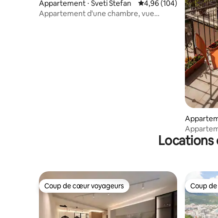
Appartement ⋅ Sveti Stefan
Évaluation moyenne sur 
4,96 (104)
Appartement d'une chambre, vue
imprenable, terrasse
Apparteme
Apparteme
Locations 
plage
Coup de cœur voyageurs
Coup de
Coup de cœur voyageurs
Coup de