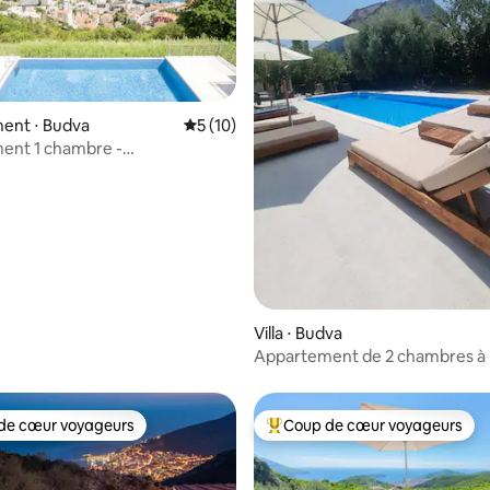
ent ⋅ Budva
Évaluation moyenne sur la base de 10 co
5 (10)
ent 1 chambre -
r la base de 18 commentaires : 4,94 sur 5
arking/vue sur mer
Villa ⋅ Budva
Appartement de 2 chambres à
avec piscine
de cœur voyageurs
Coup de cœur voyageurs
 cœur voyageurs les plus appréciés
Coups de cœur voyageurs les p