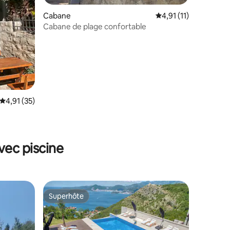
Cabane
Évaluation moyenne s
4,91 (11)
Cabane de plage confortable
Évaluation moyenne sur la base de 35 commentaires : 4,91 sur 5
4,91 (35)
taires : 4,96 sur 5
vec piscine
Superhôte
Superhôte