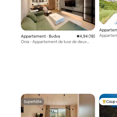
Appartem
Appartem
Appartement ⋅ Budva
Évaluation moyenne su
4,94 (18)
piscine/p
Onia - Appartement de luxe de deux
chambres avec garage et piscine
Superhôte
Coup 
Superhôte
Coups de