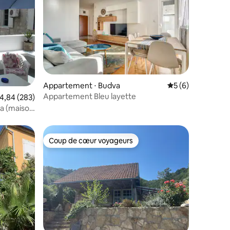
ntaires : 4,55 sur 5
Appartement ⋅ Budva
Évaluation moyenn
5 (6)
Appartement Bleu layette
valuation moyenne sur la base de 283 commentaires : 4,84 sur 5
4,84 (283)
ana (maison
Coup de cœur voyageurs
lus appréciés
Coup de cœur voyageurs