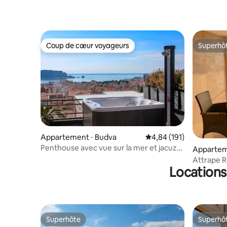
gratuit
Coup de cœur voyageurs
Superhô
Coup de cœur voyageurs
Superhô
Appartement ⋅ Budva
Évaluation moyenne sur
4,84 (191)
Penthouse avec vue sur la mer et jacuzzi
Apparteme
en plein air
Attrape R
Locations
Superhôte
Superhô
Superhôte
Superhô