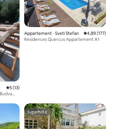
mmentaires : 5 sur 5
Appartement ⋅ Sveti Stefan
Évaluation moyenne sur
4,89 (177)
Résidences Quercus Appartement A1
Évaluation moyenne sur la base de 13 commentaires : 5 sur 5
5 (13)
 Budva
Superhôte
lus appréciés
Superhôte