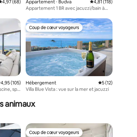
Évaluation moyenne sur la base de 68 commentaires : 4,97 sur 5
4,97 (68)
Appartement ⋅ Budva
Évaluation moyenne sur
4,81 (118)
Appartement 1 BR avec jacuzzi/bain à
remous
Coup de cœur voyageurs
lus appréciés
Coup de cœur voyageurs
valuation moyenne sur la base de 105 commentaires : 4,95 sur 5
4,95 (105)
Hébergement
Évaluation moyenne
5 (12)
cine, spa,
Villa Blue Vista : vue sur la mer et jacuzzi
mmentaires : 5 sur 5
es animaux
Coup de cœur voyageurs
Coup de cœur voyageurs