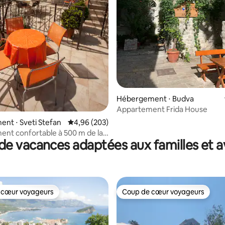
la base de 104 commentaires : 4,96 sur 5
Hébergement ⋅ Budva
Appartement Frida House
nt ⋅ Sveti Stefan
Évaluation moyenne sur la base de 203 commen
4,96 (203)
nt confortable à 500 m de la
de vacances adaptées aux familles et a
 cœur voyageurs
Coup de cœur voyageurs
 cœur voyageurs
Coup de cœur voyageurs