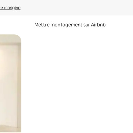
ue d'origine
Mettre mon logement sur Airbnb
sant glisser.