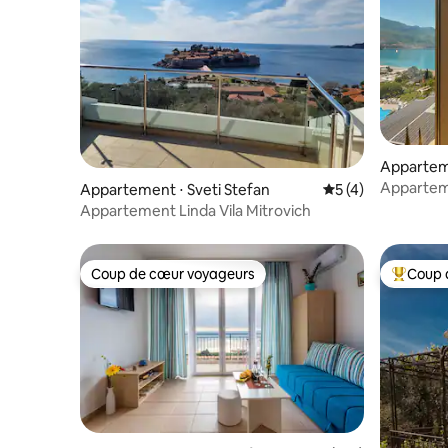
Appartem
Apparteme
Appartement ⋅ Sveti Stefan
Évaluation moyenn
5 (4)
mer près 
Appartement Linda Vila Mitrovich
Coup de cœur voyageurs
Coup 
Coup de cœur voyageurs
Coups de