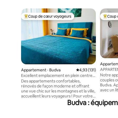
Coup de cœur voyageurs
Coup 
Coups de cœur voyageurs les plus appréciés
Coups de
Appartem
APPARTEME
Appartement ⋅ Budva
Évaluation moyenne sur
4,93 (131)
ville et pl
Notre app
Excellent emplacement en plein centre,
couples o
à 5 minutes de la mer, et parking
Des appartements confortables,
Budva. Ap
rénovés de façon moderne et offrant
avec un l
une vue chic sur les montagnes et la ville,
avec terr
accueillent leurs voyageurs ! Pour votre
confortab
Budva : équipeme
confort, il y a 6 lits : 2 lits 160 et un grand
idéal : il
canapé-lit, 2 salles de bains avec douche,
de la plage
articles de toilette et un lave-linge. La
commercia
cuisine dispose de tous les appareils