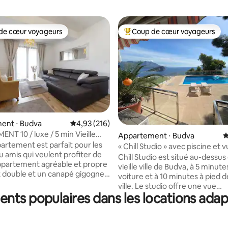
de cœur voyageurs
Coup de cœur voyageurs
 cœur voyageurs les plus appréciés
Coups de cœur voyageurs les p
ent ⋅ Budva
Évaluation moyenne sur la base de 216 comme
4,93 (216)
NT 10 / luxe / 5 min Vieille
 la base de 131 commentaires : 4,93 sur 5
Appartement ⋅ Budva
É
age
artement est parfait pour les
« Chill Studio » avec piscine et 
u amis qui veulent profiter de
imprenable sur la mer !
Chill Studio est situé au-dessus 
partement agréable et propre
vieille ville de Budva, à 5 minute
it double et un canapé gigogne,
voiture et à 10 minutes à pied de 
asse devant. Cet appartement
ville. Le studio offre une vue
le bénéficie d'un emplacement
nts populaires dans les locations adap
IMPRENABLE sur la côte monté
 se trouve à seulement 5 minutes
et la mer Adriatique. La piscine 
 et de la vieille ville. Le centre
quelques pas de la terrasse où
l TQ Plaza, où les voyageurs
pourrez déguster un bon verre de vin et