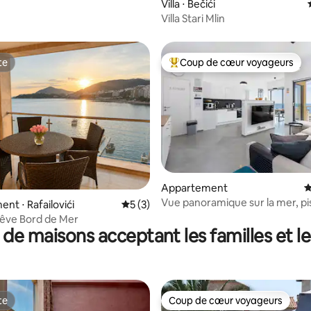
Villa ⋅ Bečići
Villa Stari Mlin
te
Coup de cœur voyageurs
te
Coups de cœur voyageurs les p
 la base de 191 commentaires : 4,84 sur 5
Appartement
É
Vue panoramique sur la mer, pis
nt ⋅ Rafailovići
Évaluation moyenne sur la base de 3 co
5 (3)
bain à remous et salle de sport
êve Bord de Mer
 de maisons acceptant les familles et l
te
Coup de cœur voyageurs
te
Coup de cœur voyageurs