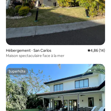
Hébergement ⋅ San Carlos
Évaluation mo
4,86 (14)
Maison spectaculaire face à la mer
Superhôte
Superhôte