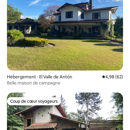
Hébergement ⋅ El Valle de Antón
Évaluation mo
4,98 (62)
Belle maison de campagne
Coup de cœur voyageurs
Coup de cœur voyageurs