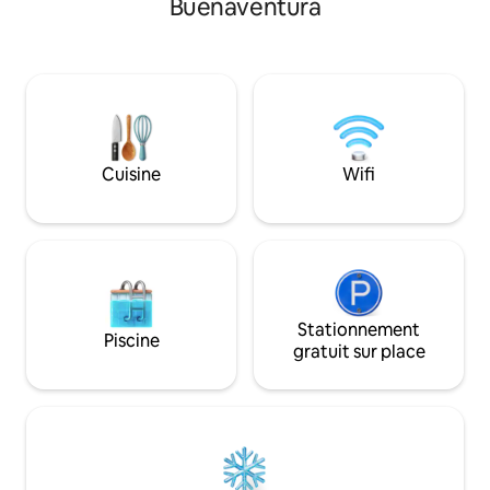
Buenaventura
imprenable sur l'océan - Plafon
plages du Pacifique. C'est l'endroit
grande cuisine ouv
parfait pour faire une pause et se
spacieux pour dîne
détendre. La maison dispose d'un décor
min à pied de la plage. - Statio
moderne, d'une piscine à débordement,
pour 7 voitures ma
de 2 chambres avec climatisation, d'une
base couvre jusqu
connexion Wi-Fi, d'un lave-vaisselle, d'un
des frais de 40 $ 
lave-linge et d'un sèche-linge et d'une
supplémentaire, pa
vue imprenable sur les montagnes. Le
Cuisine
Wifi
départ tardif gratuit est accordé pour les
locations de départ le dimanche.
Stationnement
Piscine
gratuit sur place