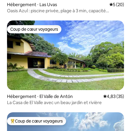
Hébergement ⋅ Las Uvas
Évaluation
5 (20)
Oasis Azul : piscine privée, plage à 3 min, capacité
d'accueil de 14 personnes
Coup de cœur voyageurs
Coup de cœur voyageurs
Hébergement ⋅ El Valle de Antón
Évaluation mo
4,83 (35)
La Casa de El Valle avec un beau jardin et rivière
Coup de cœur voyageurs
Coups de cœur voyageurs les plus appréciés