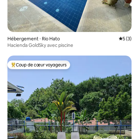
Hébergement ⋅ Rio Hato
Évaluatio
5 (3)
Hacienda GoldSky avec piscine
Coup de cœur voyageurs
Coups de cœur voyageurs les plus appréciés