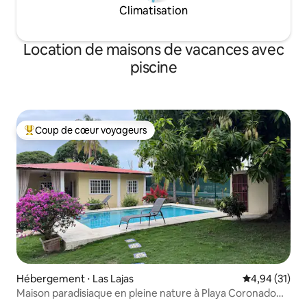
Climatisation
Location de maisons de vacances avec
piscine
Coup de cœur voyageurs
Coups de cœur voyageurs les plus appréciés
Hébergement ⋅ Las Lajas
Évaluation mo
4,94 (31)
Maison paradisiaque en pleine nature à Playa Coronado
avec piscine