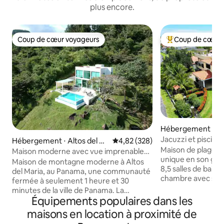
plus encore.
Coup de cœur voyageurs
Coup de cœur 
Coup de cœur voyageurs
Coups de cœur vo
Hébergement ⋅ Sa
Jacuzzi et piscine 
Hébergement ⋅ Altos del M
Évaluation moyenne sur la base 
4,82 (328)
l'océan | Service 
Maison de plage u
aria
Maison moderne avec vue imprenable
unique en son genre. 7 chambres, 1
et piscine chauffée
Maison de montagne moderne à Altos
8,5 salles de bain
del Maria, au Panama, une communauté
chambre avec salle
fermée à seulement 1 heure et 30
Climatisation et v
minutes de la ville de Panama. La
dans toutes les pi
Équipements populaires dans les
communauté dispose de rivières, de
séparée - Piscine sur le toit, jacuzzi, bar,
sentiers d'observation des oiseaux et se
maisons en location à proximité de
barbecue (charbon
trouve à seulement 25 minutes des