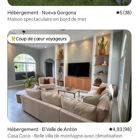
Hébergement ⋅ Nueva Gorgona
Évaluation
5 (38)
Maison spectaculaire en bord de mer
Coup de cœur voyageurs
Coups de cœur voyageurs les plus appréciés
Hébergement ⋅ El Valle de Antón
Évaluation mo
4,93 (98)
Casa Coco - Belle villa de montagne avec climatisation