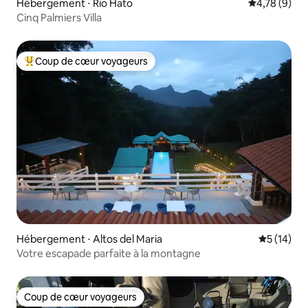
Hébergement ⋅ Rio Hato
Évaluation m
4,78 (9)
Cinq Palmiers Villa
Coup de cœur voyageurs
Coups de cœur voyageurs les plus appréciés
Hébergement ⋅ Altos del Maria
Évaluation
5 (14)
Votre escapade parfaite à la montagne
Coup de cœur voyageurs
Coup de cœur voyageurs