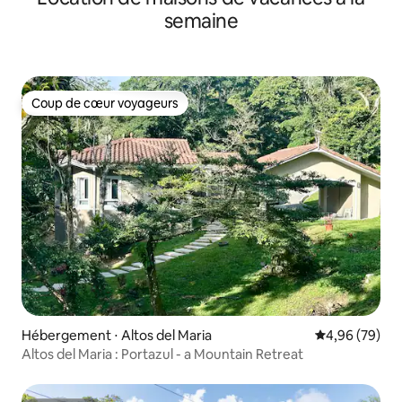
semaine
Coup de cœur voyageurs
Coup de cœur voyageurs
Hébergement ⋅ Altos del Maria
Évaluation mo
4,96 (79)
Altos del Maria : Portazul - a Mountain Retreat