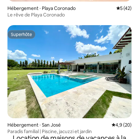
Hébergement ⋅ Playa Coronado
Évaluation
5 (42)
Le rêve de Playa Coronado
Superhôte
Superhôte
Hébergement ⋅ San José
Évaluation m
4,9 (20)
Paradis familial | Piscine, jacuzzi et jardin
Location de maisons de vacances à la