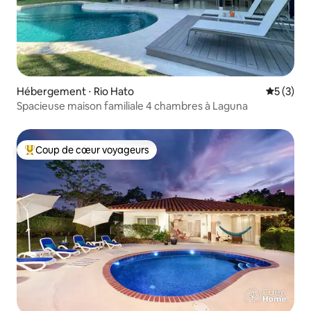
Hébergement ⋅ Rio Hato
Évaluatio
5 (3)
Spacieuse maison familiale 4 chambres à Laguna
Coup de cœur voyageurs
Coups de cœur voyageurs les plus appréciés