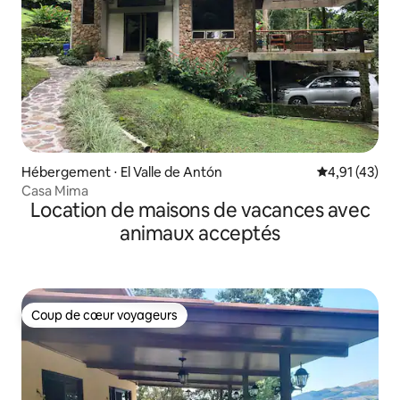
Hébergement ⋅ El Valle de Antón
Évaluation mo
4,91 (43)
Casa Mima
Location de maisons de vacances avec
animaux acceptés
Coup de cœur voyageurs
Coup de cœur voyageurs