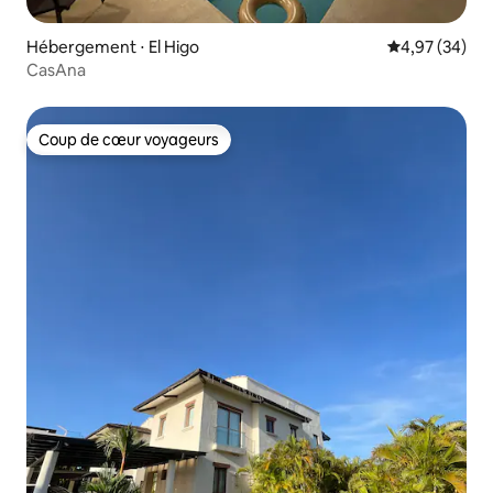
Hébergement ⋅ El Higo
Évaluation mo
4,97 (34)
CasAna
Coup de cœur voyageurs
Coup de cœur voyageurs