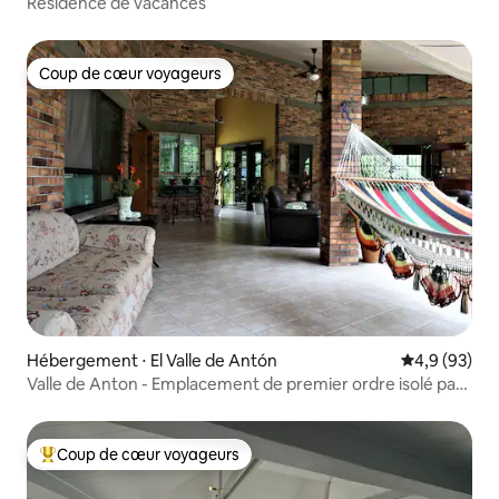
Résidence de vacances
Coup de cœur voyageurs
Coup de cœur voyageurs
Hébergement ⋅ El Valle de Antón
Évaluation m
4,9 (93)
Valle de Anton - Emplacement de premier ordre isolé par
les arbres
Coup de cœur voyageurs
Coups de cœur voyageurs les plus appréciés