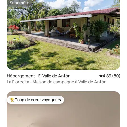
Superhôte
Superhôte
Hébergement ⋅ El Valle de Antón
Évaluation mo
4,89 (80)
La Florecita - Maison de campagne à Valle de Antón
Coup de cœur voyageurs
Coups de cœur voyageurs les plus appréciés