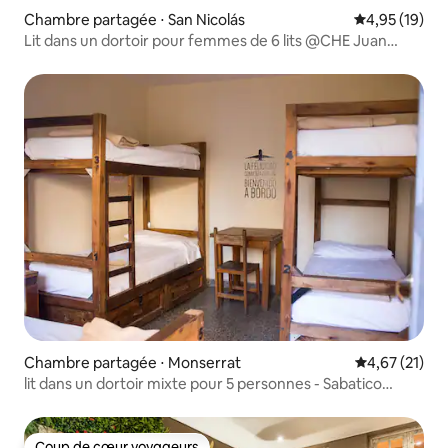
Chambre partagée ⋅ San Nicolás
Évaluation mo
4,95 (19)
Lit dans un dortoir pour femmes de 6 lits @CHE Juan
Hostel
Chambre partagée ⋅ Monserrat
Évaluation mo
4,67 (21)
lit dans un dortoir mixte pour 5 personnes - Sabatico
Hostel
Coup de cœur voyageurs