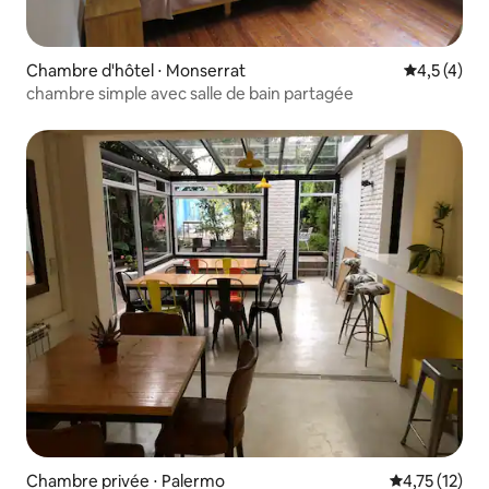
Chambre d'hôtel ⋅ Monserrat
Évaluation 
4,5 (4)
chambre simple avec salle de bain partagée
Chambre privée ⋅ Palermo
Évaluation mo
4,75 (12)