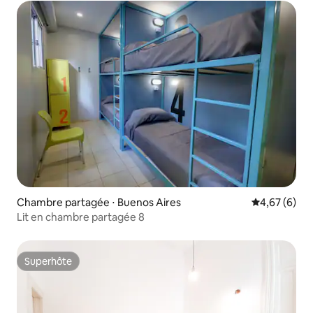
Chambre partagée ⋅ Buenos Aires
Évaluation m
4,67 (6)
Lit en chambre partagée 8
Superhôte
Superhôte