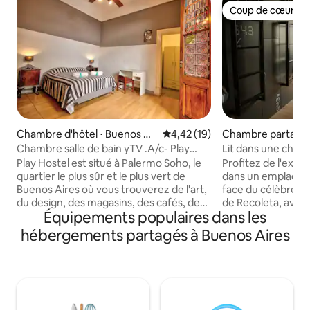
Coup de cœur vo
Coup de cœur vo
Chambre d'hôtel ⋅ Buenos Air
Évaluation moyenne sur la base
4,42 (19)
Chambre partagée
es
Aires
Chambre salle de bain yTV .A/c- Play
Lit dans une cham
Hostel Soho
salle de bain - Rec
Play Hostel est situé à Palermo Soho, le
Profitez de l'expé
quartier le plus sûr et le plus vert de
dans un emplacem
Buenos Aires où vous trouverez de l'art,
face du célèbre et 
du design, des magasins, des cafés, des
de Recoleta, avec
Équipements populaires dans les
restaurants, des musées et de la
mausolées. À quelques pas d'une
meilleure vie nocturne ! Notre maison,
grande variété de 
hébergements partagés à Buenos Aires
est une construction typique du 19ème
cafés et de tous 
siècle, rénovée mais en conservant sa
transport pour se
valeur historique. Un séjour
quel site d'attracti
spécialement conçu pour pouvoir lire,
proche également 
écouter de la musique, regarder des
avenues telles que 
vidéos et plus encore !. Une cour
Heras et Av. Liber