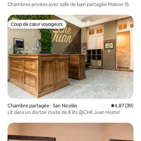
Chambres privées avec salle de bain partagée Maison 15
Coup de cœur voyageurs
Coup de cœur voyageurs
Chambre partagée ⋅ San Nicolás
Évaluation mo
4,87 (39)
Lit dans un dortoir mixte de 8 lits @CHE Juan Hostel