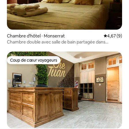
Chambre d'hôtel ⋅ Monserrat
Évaluation m
4,67 (9)
Chambre double avec salle de bain partagée dans
l'auberge Sabatico
Coup de cœur voyageurs
Coup de cœur voyageurs