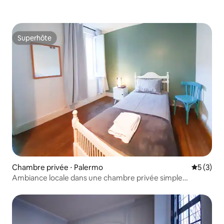
Superhôte
Superhôte
Chambre privée ⋅ Palermo
Évaluatio
5 (3)
Ambiance locale dans une chambre privée simple
d'auberge de jeunesse