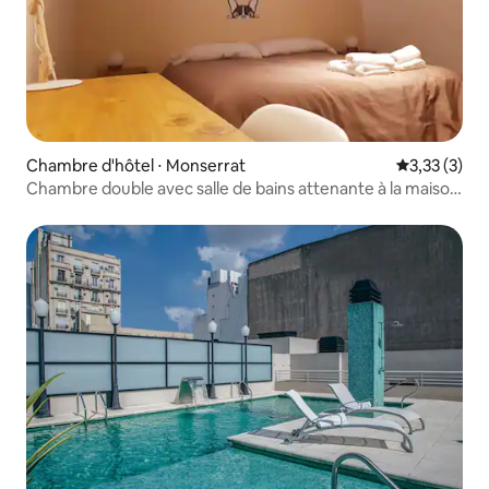
Chambre d'hôtel ⋅ Monserrat
Évaluation m
3,33 (3)
Chambre double avec salle de bains attenante à la maison
d'hôtes Sabatico