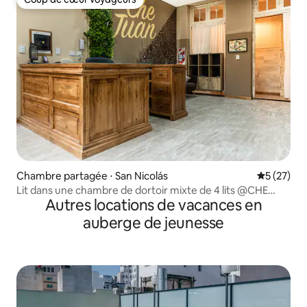
Coup de cœur voyageurs
Chambre partagée ⋅ San Nicolás
Évaluation
5 (27)
Lit dans une chambre de dortoir mixte de 4 lits @CHE
Autres locations de vacances en
Juan Hostel
auberge de jeunesse