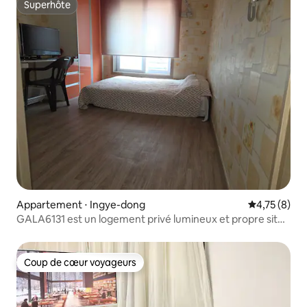
Superhôte
Superhôte
Appartement ⋅ Ingye-dong
Évaluation m
4,75 (8)
GALA6131 est un logement privé lumineux et propre situé
en plein centre-ville (Dongsuwon).
Coup de cœur voyageurs
Coup de cœur voyageurs