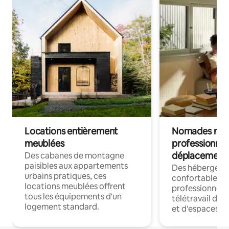
Locations entièrement
Nomades num
meublées
professionnel
déplacement
Des cabanes de montagne
paisibles aux appartements
Des hébergem
urbains pratiques, ces
confortables p
locations meublées offrent
professionnels
tous les équipements d'un
télétravail dis
logement standard.
et d'espaces de