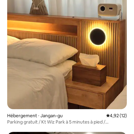
Hébergement ⋅ Jangan-gu
Évaluation mo
4,92 (12)
Parking gratuit / Kt Wiz Park à 5 minutes à pied /
Haenggung-dong / Starfield / Lit Queen size pour 3
personnes / Voyage d'affaires / Parc Manseok / Supérette