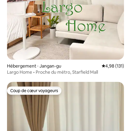
Hébergement ⋅ Jangan-gu
Évaluation moy
4,98 (131)
Largo Home • Proche du métro, Starfield Mall
Coup de cœur voyageurs
Coup de cœur voyageurs