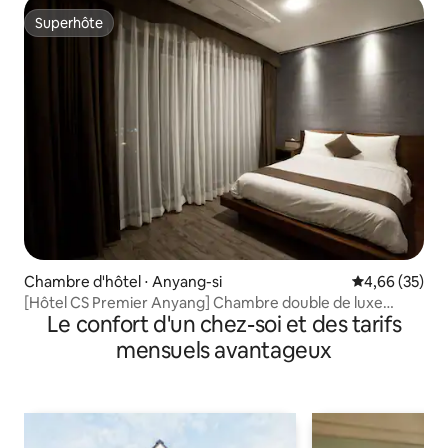
à 1 minute
Superhôte
Superhôte
Chambre d'hôtel ⋅ Anyang-si
Évaluation mo
4,66 (35)
[Hôtel CS Premier Anyang] Chambre double de luxe
Le confort d'un chez-soi et des tarifs
#HôtelAnyang #LogementAnyang #GyeonggiAnyang
#StationAnyang
mensuels avantageux