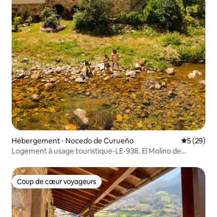
Hébergement ⋅ Nocedo de Curueño
Évaluation
5 (29)
Logement à usage touristique-LE-938. El Molino de
Nocedo
Coup de cœur voyageurs
Coup de cœur voyageurs