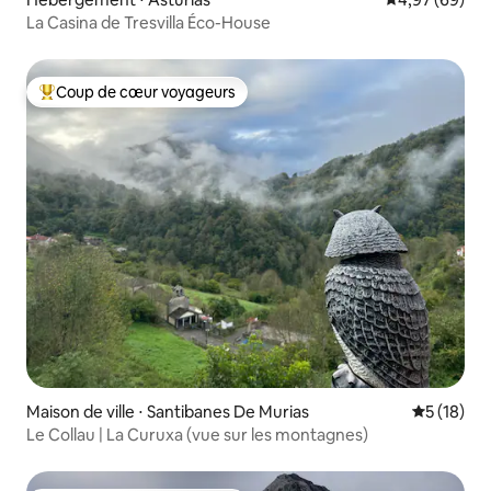
La Casina de Tresvilla Éco-House
Coup de cœur voyageurs
Coups de cœur voyageurs les plus appréciés
Maison de ville ⋅ Santibanes De Murias
Évaluation
5 (18)
Le Collau | La Curuxa (vue sur les montagnes)