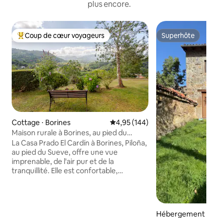
plus encore.
Coup de cœur voyageurs
Superhôte
Coups de cœur voyageurs les plus appréciés
Superhôte
Cottage ⋅ Borines
Évaluation moyenne sur la base 
4,95 (144)
Maison rurale à Borines, au pied du
Sueve avec vue
La Casa Prado El Cardín à Borines, Piloña,
au pied du Sueve, offre une vue
imprenable, de l'air pur et de la
tranquillité. Elle est confortable,
accueillante, bien équipée, offrant une
atmosphère détendue. Il dispose d'un
grand jardin clôturé, idéal pour les
animaux de compagnie, de chaises
Hébergement ⋅ Bu
longues, d'un porche, d'un gazebo