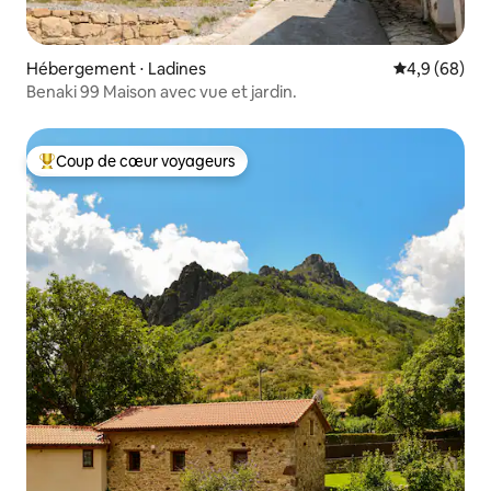
Hébergement ⋅ Ladines
Évaluation m
4,9 (68)
Benaki 99 Maison avec vue et jardin.
Coup de cœur voyageurs
Coups de cœur voyageurs les plus appréciés