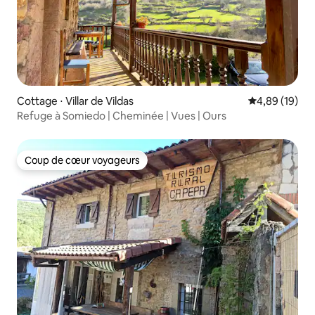
Cottage ⋅ Villar de Vildas
Évaluation mo
4,89 (19)
Refuge à Somiedo | Cheminée | Vues | Ours
Coup de cœur voyageurs
Coup de cœur voyageurs