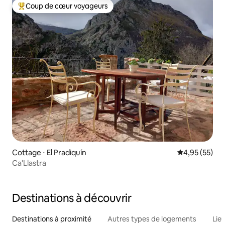
Coup de cœur voyageurs
Coups de cœur voyageurs les plus appréciés
Cottage ⋅ El Pradiquín
Évaluation mo
4,95 (55)
Ca'Llastra
Destinations à découvrir
Destinations à proximité
Autres types de logements
Lie