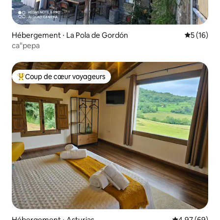
Hébergement ⋅ La Pola de Gordón
Évaluation
5 (16)
ca"pepa
Coup de cœur voyageurs
Coups de cœur voyageurs les plus appréciés
Hébergement ⋅ Asturias
Évaluation mo
4,97 (69)