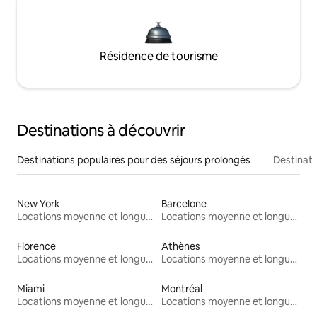
Résidence de tourisme
Destinations à découvrir
Destinations populaires pour des séjours prolongés
Destinati
New York
Barcelone
Locations moyenne et longue durée
Locations moyenne et longue durée
Florence
Athènes
Locations moyenne et longue durée
Locations moyenne et longue durée
Miami
Montréal
Locations moyenne et longue durée
Locations moyenne et longue durée