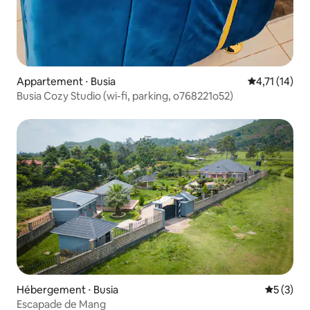
Appartement ⋅ Busia
Évaluation m
4,71 (14)
Busia Cozy Studio (wi-fi, parking, o768221o52)
Hébergement ⋅ Busia
Évaluatio
5 (3)
Escapade de Mang