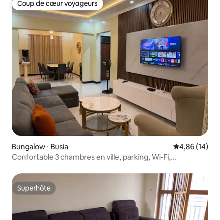
Coup de cœur voyageurs
Coup de cœur voyageurs
Bungalow ⋅ Busia
Évaluation mo
4,86 (14)
Confortable 3 chambres en ville, parking, Wi-Fi,
0722880416
Superhôte
Superhôte