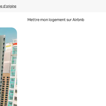
ue d'origine
Mettre mon logement sur Airbnb
sant glisser.