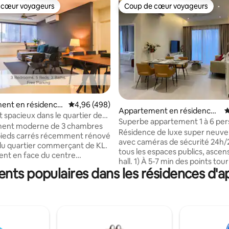
 cœur voyageurs
Coup de cœur voyageurs
 cœur voyageurs
Coup de cœur voyageurs
ent en résidence
Évaluation moyenne sur la base de 498 commen
4,96 (498)
 la base de 190 commentaires : 4,79 sur 5
Appartement en résidence ⋅
É
ntang
spacieux dans le quartier de
Cheras
Superbe appartement 1 à 6 per
ilion & KLCC
ent moderne de 3 chambres
TRX KLCC IKEA
Résidence de luxe super neuve
pieds carrés récemment rénové
avec caméras de sécurité 24h/
u quartier commerçant de KL.
tous les espaces publics, ascen
nt en face du centre
hall. 1) À 5-7 min des points touristiques
l Pavilion. Rapport qualité-prix
ents populaires dans les résidences d'
et des restaurants célèbres tels
 pour les familles à petit budget.
TREC !!! 2) Vue parfaite directement en
incipale : 1 lit King Size,
face de KLCC, KL TOWER, bâti
lit Queen Size (en option) avec
(Tun razak exchange) 3) Cette maison
tenante 2e chambre : 1 lit
est idéale pour 4 adultes ou 2 a
 1 lit simple (en option) avec
2 enfants. 4) Parfait pour les couples, les
enante 3e chambre : 1 lit