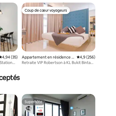
Coup de cœur voyageurs
Coup de cœur voyageurs
Évaluation moyenne sur la base de 35 commentaires : 4,94 sur 5
4,94 (35)
Appartement en résidence ⋅
Évaluation moyenne su
4,9 (256)
Kuala Lumpur
 Station
Retraite VIP Robertson à KL Bukit Bintang
ntaires : 4,92 sur 5
Netflix
ceptés
Superhôte
Superhôte