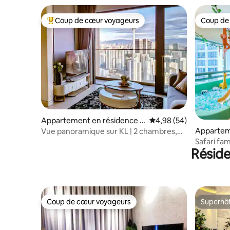
Coup de cœur voyageurs
Coup de
Coups de cœur voyageurs les plus appréciés
Coup de
Appartement en résidence ⋅
Évaluation moyenne sur
4,98 (54)
Kuala Lumpur
Appartem
Vue panoramique sur KL | 2 chambres,
Bukit Bin
2 salles de bain avec balcon
Safari fam
Résid
Kuala Lum
Coup de cœur voyageurs
Superhô
Coup de cœur voyageurs
Superhô