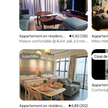
Appartement en résidence ⋅
Évaluation moyenne sur
4,92 (126)
Appartem
Kuala Lumpur
Segambu
Maison confortable @ Bukit Jalil, à 5 min
Mitec Mat
de LRT / Pavillon 2
3 chambres
parking
Superhôte
Coup de
Superhôte
Coup de
Appartem
⋅ Kuala L
Confortabl
KLCC et 1
bain, Ku
Appartement en résidence
Évaluation moyenne sur 
4,88 (202)