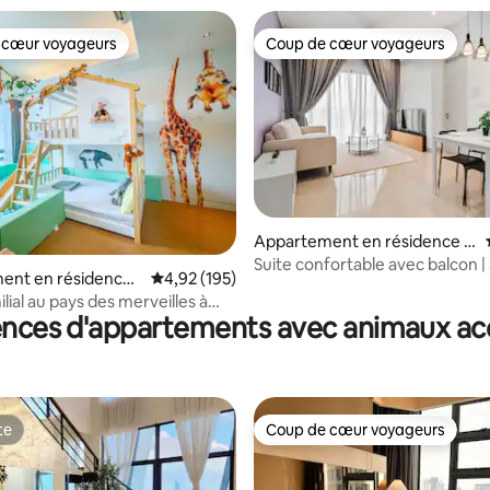
 cœur voyageurs
Coup de cœur voyageurs
 cœur voyageurs
Coup de cœur voyageurs
Appartement en résidence ⋅
 la base de 54 commentaires : 4,98 sur 5
Kuala Lumpur
Suite confortable avec balcon |
ent en résidence ⋅
Évaluation moyenne sur la base de 195 comme
4,92 (195)
LRT | Vue sur la tour KLCC
tang
ilial au pays des merveilles à
ences d'appartements avec animaux ac
pur, Bukit Bintang
te
Coup de cœur voyageurs
te
Coup de cœur voyageurs