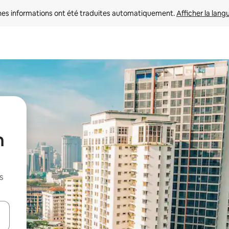
nes informations ont été traduites automatiquement. 
Afficher la lang
n
s
hes vers le haut et vers le bas pour les parcourir ou en appuyant et en fai