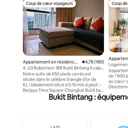
Coup de cœur voyageurs
Coup de
Coup de cœur voyageurs
Coup de
Appartem
Appartement en résidence ⋅
Évaluation moyenne sur
4,79 (190)
⋅ Bukit Bi
Logement 
Kuala Lumpur
#_03 Robertson 1BR Bukit Bintang Kuala
Prime Pav
Appartem
Lumpur
Notre suite de 650 pieds carrés est
de 1 800 
située dans le célèbre triangle d'or de
au cœur d
KL ! Idéalement situé à 5-10 min à pied : -
Directeme
Berjaya Time Square-Changkat Bukit bar
commercia
Bukit Bintang : équipem
street -Jalan Alor célèbre cuisine locale -
et parfait
China Town -Pavilion -Monorail & LRT
Chambre pr
(Gare de Hang Tuah) - Terminal de bus
1 canapé-
principal KL (Pudu Sentral) -5 min en
salle de bains at
voiture de KLCC et KL Tower Notre
King Size,
logement est très adapté aux familles,
salle de bain att