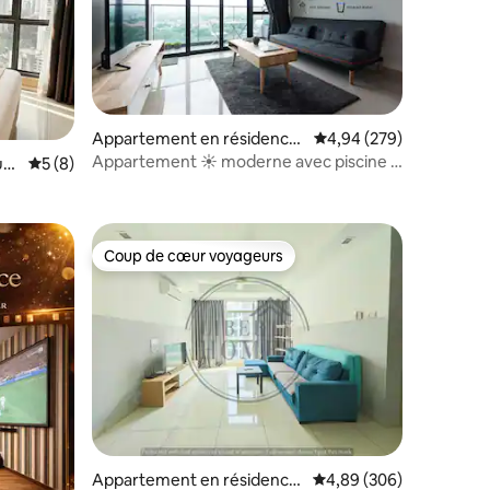
Appartement en résidence
Évaluation moyenne sur
4,94 (279)
⋅ Kuala Lumpur
Appartement ☀ moderne avec piscine à
ntaires : 4,91 sur 5
al
Évaluation moyenne sur la base de 8 commentaires : 5 sur 5
5 (8)
débordement et vue sur KLCC
Coup de cœur voyageurs
Coup de cœur voyageurs
taires : 4,94 sur 5
Appartement en résidence
Évaluation moyenne sur
4,89 (306)