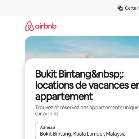
Aller
Certai
directement
au
contenu
Bukit Bintang&nbsp;:
locations de vacances e
appartement
Trouvez et réservez des appartements unique
sur Airbnb
Adresse
Lorsque les résultats s'affichent, utilisez les flèc