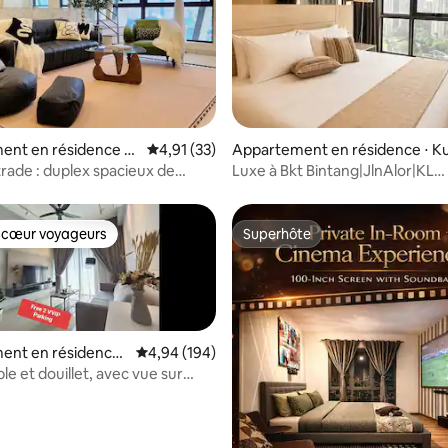
 la base de 126 commentaires : 4,92 sur 5
ent en résidence ⋅
Évaluation moyenne sur la base de 33 comme
4,91 (33)
Appartement en résidence ⋅ Ku
t
a Lumpur
rade : duplex spacieux de
Luxe à Bkt Bintang|JlnAlor|KL
, 2 salles de bain, 1 place de
Tower|Pavillion
 cœur voyageurs
Superhôte
 cœur voyageurs
Superhôte
ent en résidence
Évaluation moyenne sur la base de 194 commen
4,94 (194)
umpur
e et douillet, avec vue sur
18, 3 chambres et 2 salles de
ala Lumpur 吉隆坡
la base de 202 commentaires : 4,88 sur 5