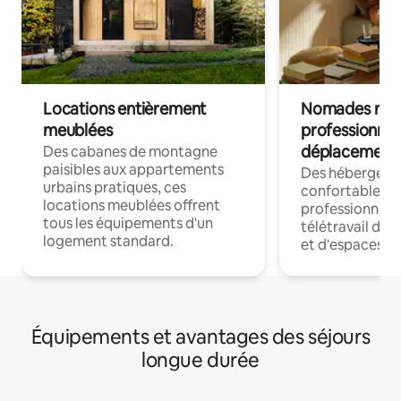
Locations entièrement
Nomades num
meublées
professionnel
déplacement
Des cabanes de montagne
paisibles aux appartements
Des hébergem
urbains pratiques, ces
confortables p
locations meublées offrent
professionnels
tous les équipements d'un
télétravail dis
logement standard.
et d'espaces de
Équipements et avantages des séjours
longue durée