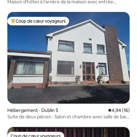
Maison d'hôtes à l'arrière de la maison avec entrée
latérale
Coup de cœur voyageurs
Coups de cœur voyageurs les plus appréciés
Hébergement ⋅ Dublin 5
Évaluation mo
4,94 (16)
Suite de deux pièces - Salon et chambre avec salle de bain
attenante
Coup de cœur voyageurs