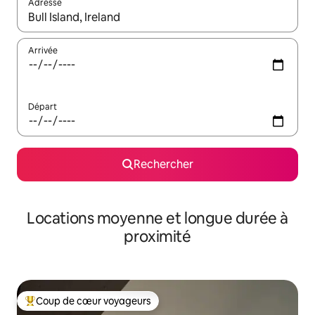
Adresse
Lorsque les résultats s'affichent, utilisez les flèches vers le hau
Arrivée
Départ
Rechercher
Locations moyenne et longue durée à
proximité
Coup de cœur voyageurs
Coups de cœur voyageurs les plus appréciés