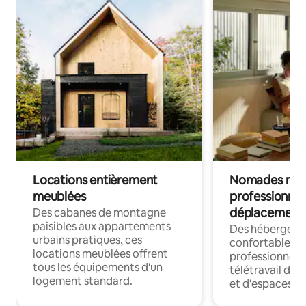
Locations entièrement
Nomades num
meublées
professionnel
déplacement
Des cabanes de montagne
paisibles aux appartements
Des hébergem
urbains pratiques, ces
confortables p
locations meublées offrent
professionnels
tous les équipements d'un
télétravail dis
logement standard.
et d'espaces de