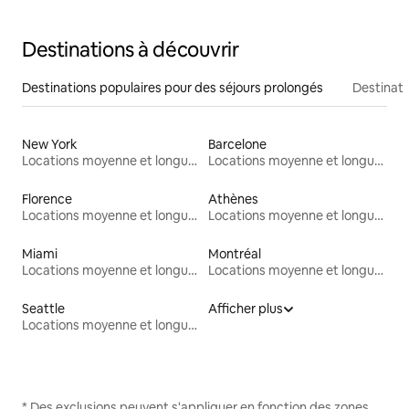
Destinations à découvrir
Destinations populaires pour des séjours prolongés
Destinati
New York
Barcelone
Locations moyenne et longue durée
Locations moyenne et longue durée
Florence
Athènes
Locations moyenne et longue durée
Locations moyenne et longue durée
Miami
Montréal
Locations moyenne et longue durée
Locations moyenne et longue durée
Seattle
Afficher plus
Locations moyenne et longue durée
* Des exclusions peuvent s'appliquer en fonction des zones