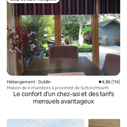
Coup de cœur voyageurs
Hébergement ⋅ Dublin
Évaluation moy
4,86 (114)
Maison de 4 chambres à proximité de Sutton/Howth
Le confort d'un chez-soi et des tarifs
mensuels avantageux