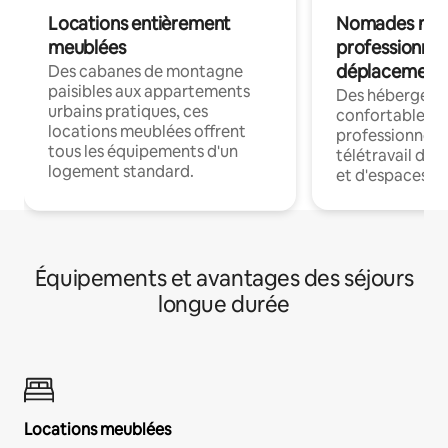
Locations entièrement
Nomades num
meublées
professionnel
déplacement
Des cabanes de montagne
paisibles aux appartements
Des hébergem
urbains pratiques, ces
confortables p
locations meublées offrent
professionnels
tous les équipements d'un
télétravail dis
logement standard.
et d'espaces de
Équipements et avantages des séjours
longue durée
Locations meublées