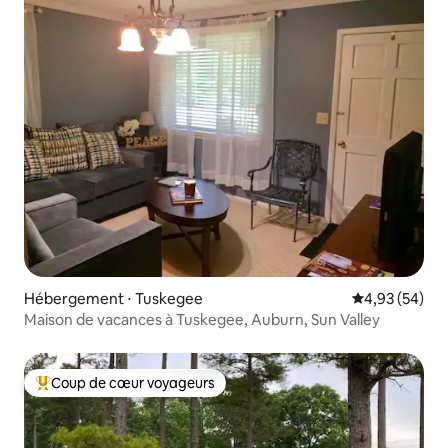
Hébergement ⋅ Tuskegee
Évaluation mo
4,93 (54)
Maison de vacances à Tuskegee, Auburn, Sun Valley
Coup de cœur voyageurs
Coups de cœur voyageurs les plus appréciés