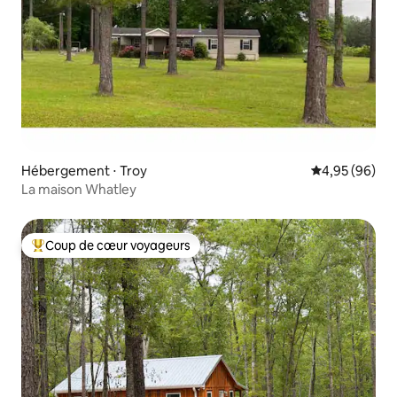
Hébergement ⋅ Troy
Évaluation mo
4,95 (96)
La maison Whatley
Coup de cœur voyageurs
Coups de cœur voyageurs les plus appréciés