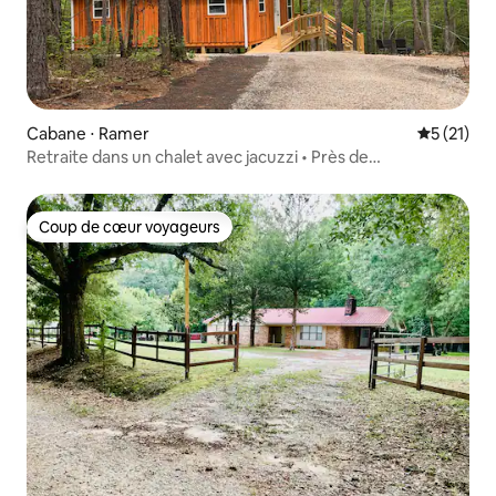
Cabane ⋅ Ramer
Évaluation
5 (21)
Retraite dans un chalet avec jacuzzi • Près de
Montgomery et de Troy
Coup de cœur voyageurs
Coup de cœur voyageurs