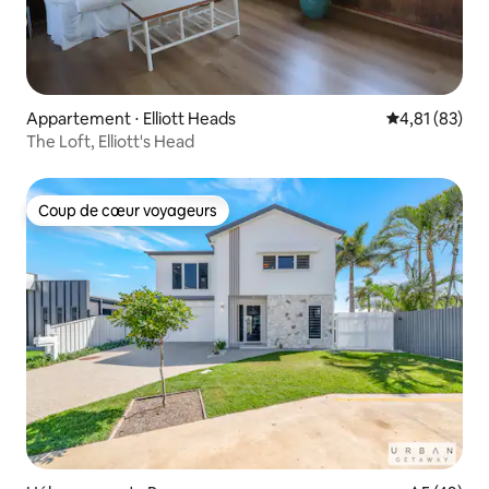
Appartement ⋅ Elliott Heads
Évaluation mo
4,81 (83)
The Loft, Elliott's Head
Coup de cœur voyageurs
Coup de cœur voyageurs