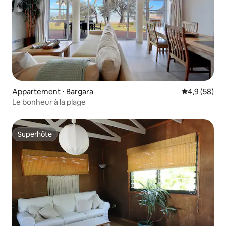
Appartement ⋅ Bargara
Évaluation m
4,9 (58)
Le bonheur à la plage
Superhôte
Superhôte