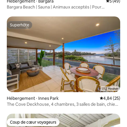
Hébergement ⋅ Bargara
Évaluation
5 (49)
Bargara Beach | Sauna | Animaux acceptés | Pour
8 personnes
Superhôte
Superhôte
Hébergement ⋅ Innes Park
Évaluation mo
4,84 (25)
The Cove Deckhouse, 4 chambres, 3 salles de bain, chiens
acceptés.
Coup de cœur voyageurs
Coup de cœur voyageurs