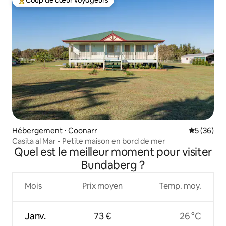
Coup de cœur voyageurs
Coups de cœur voyageurs les plus appréciés
Hébergement ⋅ Coonarr
Évaluation
5 (36)
Casita al Mar - Petite maison en bord de mer
Quel est le meilleur moment pour visiter
Bundaberg ?
Mois
Prix moyen
Temp. moy.
Janv.
73 €
26 °C