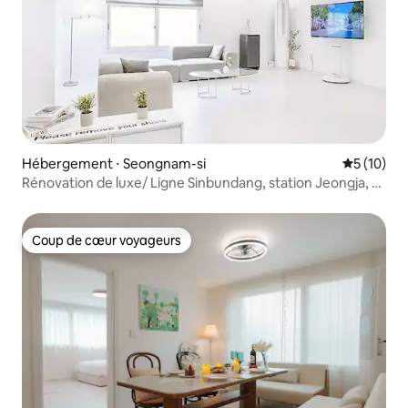
Hébergement ⋅ Seongnam-si
Évaluation
5 (10)
Rénovation de luxe/ Ligne Sinbundang, station Jeongja, 10
minutes/ 3 chambres, 116,5 m²/Hôpital universitaire
national de Séoul/ 2 grandes salles de bain carrelées
Coup de cœur voyageurs
Coup de cœur voyageurs