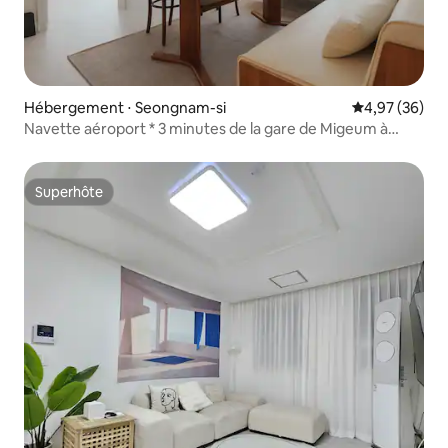
Hébergement ⋅ Seongnam-si
Évaluation mo
4,97 (36)
Navette aéroport * 3 minutes de la gare de Migeum à
Bundang * Chambre 2 lits 3 * Linge stérilisé * Literie d'hôtel
* Hôpital de l'Université de Séoul * Hébergement légal
Superhôte
Superhôte