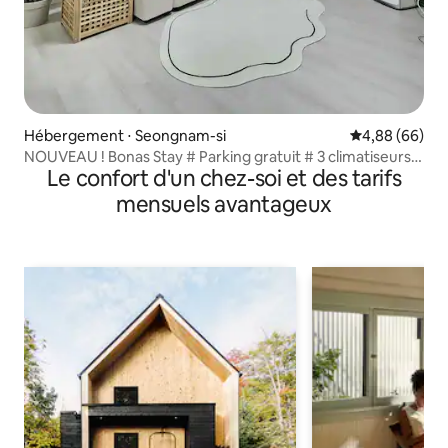
Hébergement ⋅ Seongnam-si
Évaluation mo
4,88 (66)
NOUVEAU ! Bonas Stay # Parking gratuit # 3 climatiseurs #
Le confort d'un chez-soi et des tarifs
Matelas de sommeil au miel # 65 "Smart TV # Netflix #
Disney +
mensuels avantageux