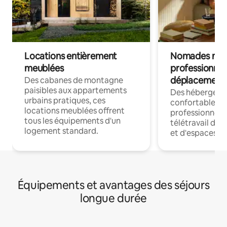
Locations entièrement
Nomades num
meublées
professionnel
déplacement
Des cabanes de montagne
paisibles aux appartements
Des hébergem
urbains pratiques, ces
confortables p
locations meublées offrent
professionnels
tous les équipements d'un
télétravail dis
logement standard.
et d'espaces de
Équipements et avantages des séjours
longue durée