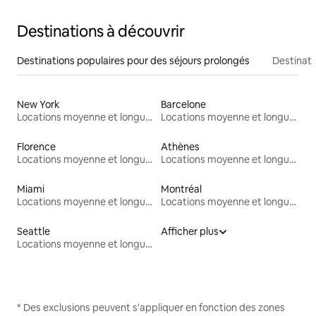
Destinations à découvrir
Destinations populaires pour des séjours prolongés
Destinati
New York
Barcelone
Locations moyenne et longue durée
Locations moyenne et longue durée
Florence
Athènes
Locations moyenne et longue durée
Locations moyenne et longue durée
Miami
Montréal
Locations moyenne et longue durée
Locations moyenne et longue durée
Seattle
Afficher plus
Locations moyenne et longue durée
* Des exclusions peuvent s'appliquer en fonction des zones