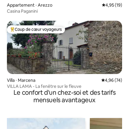
Appartement ⋅ Arezzo
Évaluation mo
4,95 (19)
Casina Paganini
Coup de cœur voyageurs
Coups de cœur voyageurs les plus appréciés
Villa ⋅ Marcena
Évaluation mo
4,96 (74)
VILLA LAMA - La fenêtre sur le fleuve
Le confort d'un chez-soi et des tarifs
mensuels avantageux