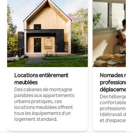
Locations entièrement
Nomades num
meublées
professionnel
déplacement
Des cabanes de montagne
paisibles aux appartements
Des hébergem
urbains pratiques, ces
confortables p
locations meublées offrent
professionnels
tous les équipements d'un
télétravail dis
logement standard.
et d'espaces de