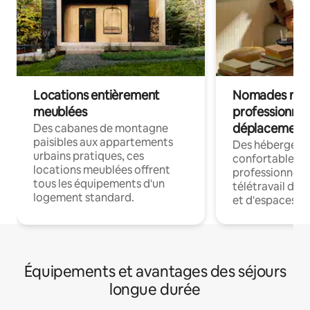
Locations entièrement
Nomades num
meublées
professionnel
déplacement
Des cabanes de montagne
paisibles aux appartements
Des hébergem
urbains pratiques, ces
confortables p
locations meublées offrent
professionnels
tous les équipements d'un
télétravail dis
logement standard.
et d'espaces de
Équipements et avantages des séjours
longue durée