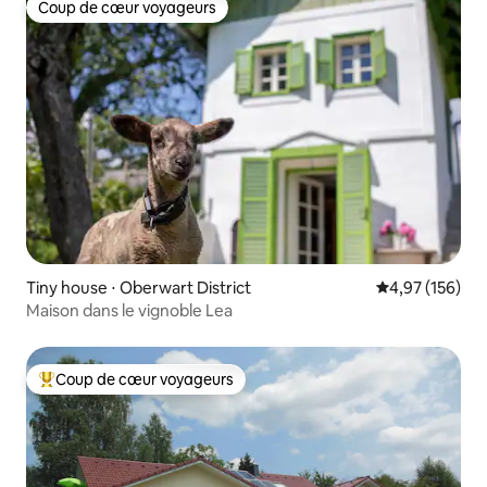
Coup de cœur voyageurs
Coup de cœur voyageurs
Tiny house ⋅ Oberwart District
Évaluation moy
4,97 (156)
Maison dans le vignoble Lea
Coup de cœur voyageurs
Coups de cœur voyageurs les plus appréciés