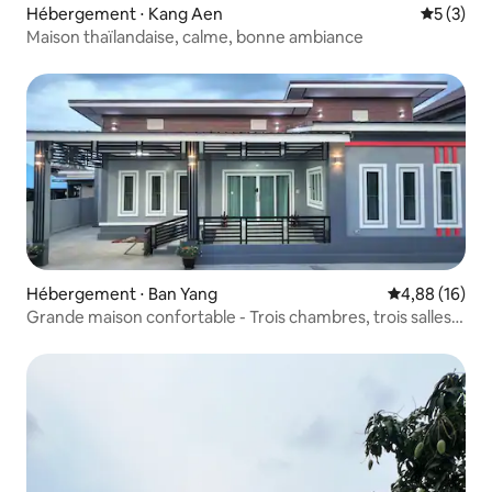
Hébergement ⋅ Kang Aen
Évaluatio
5 (3)
Maison thaïlandaise, calme, bonne ambiance
Hébergement ⋅ Ban Yang
Évaluation mo
4,88 (16)
Grande maison confortable - Trois chambres, trois salles
de bain complètes