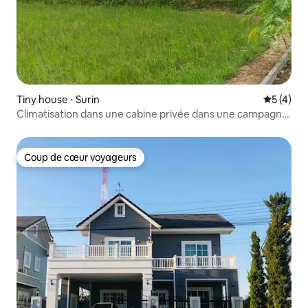
Tiny house ⋅ Surin
Évaluatio
5 (4)
Climatisation dans une cabine privée dans une campagne
paisible
Coup de cœur voyageurs
Coup de cœur voyageurs