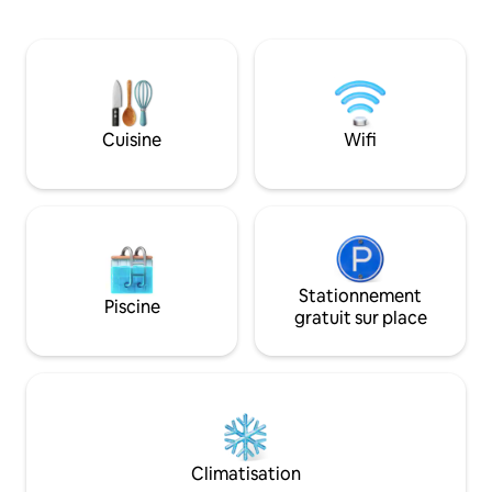
l'observation des étoiles et le vent la
C est situé au bout
nuit. Il y a une salle de bain attenante et
Makro, HomePro et
l'autre chambre aura une petite
minutes. À 450 m au
atmosphère à l'extérieur le soir et il y a
un café au soleil. Il s’agit d’une autre
une autre petite chambre. La maison
option d’héberge
sera entièrement équipée avec toutes
l’environnement e
les commodités. Un parking devant la
nature. La nuit, l’ai
Cuisine
Wifi
maison peut être garé pour deux
et des lucioles vol
voitures, y compris une piscine. La salle
300 wa (1 000 mètr
de sport est libre d'utilisation.
Stationnement
Piscine
gratuit sur place
Climatisation