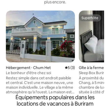
plus encore.
Superhôte
Superhôte
Hébergement ⋅ Chum Het
Évaluation moyenne sur la 
5 (3)
Gîte à la ferme ⋅ 
Le bonheur d'être chez soi
Sleep Box Buriram
Restez simple dans cet endroit paisible
À proximité du circ
et central. C'est une maison neuve, une
Chang, à 5 minutes. Nouvelle cham
maison individuelle. Le village a la même
chambre de luxe, 
atmosphère qu'à l'ouest. La maison est
située à côté d'un 
Équipements populaires dans les
spacieuse et dispose de trois chambres.
colline. Bon temps
La chambre principale disposera d'un
Mitsubishi. Chauffe-eau, réfrigérateur,
locations de vacances à Buriram
grand balcon pour s'asseoir et regarder
lit queen size, pr