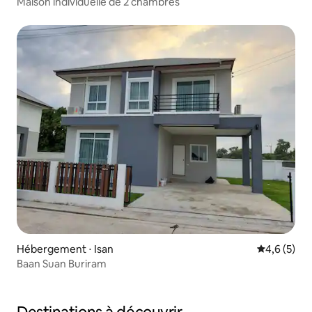
Maison individuelle de 2 chambres
Hébergement ⋅ Isan
Évaluation 
4,6 (5)
Baan Suan Buriram