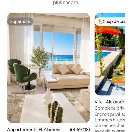
plus encore.
Superhôte
Coup de cœur 
Superhôte
Coups de cœur vo
Villa ⋅ Alexandria
e
Complexe privé de
les familles.
Endroit privé adap
femmes hijabis e
qui recherchent u
Appartement ⋅ El-Alamein Vill
Évaluation moyenne sur la base
4,69 (13)
avec deux grandes