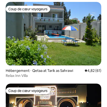
Coup de cœur voyageurs
Coup de cœur voyageurs
Hébergement ⋅ Qetaa at Tarik as Sahrawi
Évaluation mo
4,82 (61)
Relax Inn Villa
Coup de cœur voyageurs
Coup de cœur voyageurs