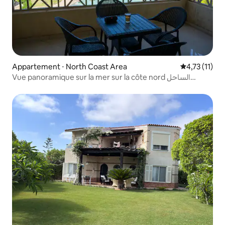
Appartement ⋅ North Coast Area
Évaluation m
4,73 (11)
Vue panoramique sur la mer sur la côte nord الساحل
الشمالي