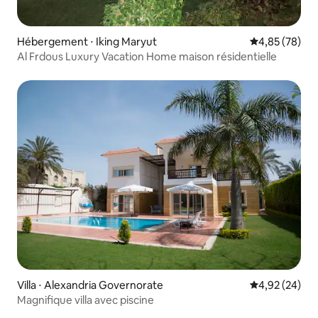
Hébergement ⋅ Iking Maryut
Évaluation mo
4,85 (78)
Al Frdous Luxury Vacation Home maison résidentielle
Villa ⋅ Alexandria Governorate
Évaluation mo
4,92 (24)
Magnifique villa avec piscine